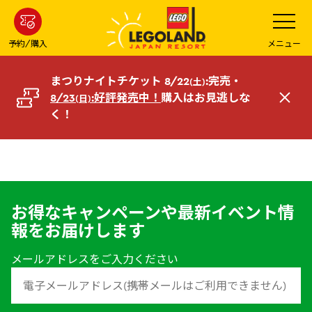
メ
メ
ニ
イ
ュ
ー
ン
予約/購入
メニュー
を
コ
開
く
ン
まつりナイトチケット 8/22
:完売・
(土)
テ
8/23
:好評発売中！
購入はお見逃しな
(日)
閉
ン
く！
じ
ツ
る
へ
お得なキャンペーンや最新イベント情
報をお届けします
メールアドレスをご入力ください