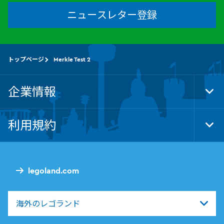
ニュースレター登録
トップページ
Merkle Test 2
企業情報
Tog
Foo
Nav
利用規約
Tog
Foo
Nav
legoland.com
海外のレゴランド