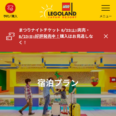
メ
メ
ニ
イ
ュ
ー
ン
予約/購入
メニュー
を
コ
開
く
ン
まつりナイトチケット 8/22
:完売・
(土)
テ
8/23
:好評発売中！
購入はお見逃しな
(日)
閉
ン
く！
じ
ツ
る
へ
宿泊プラン