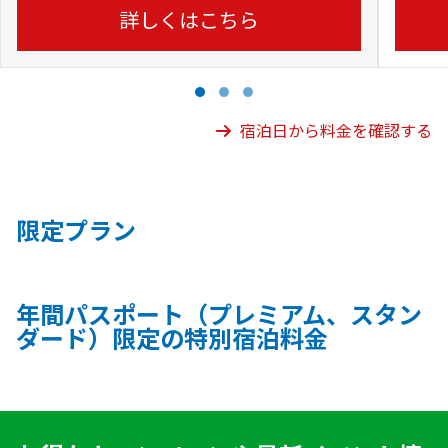
詳しくはこちら
宿泊日から料金を確認する
限定プラン
年間パスポート（プレミアム、スタン
ダード）限定の特別宿泊料金