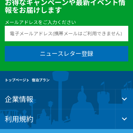
お得なキャンペーンや最新イベント情
報をお届けします
メールアドレスをご入力ください
ニュースレター登録
トップページ
宿泊プラン
企業情報
Tog
Foo
Nav
利用規約
Tog
Foo
Nav