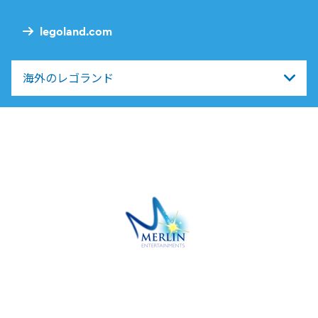
legoland.com
海外のレゴランド