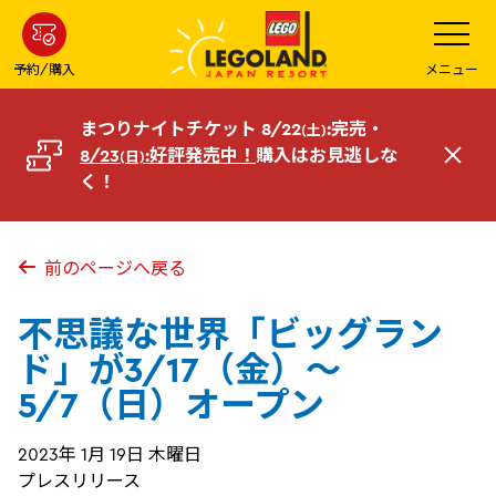
メ
メ
ニ
イ
ュ
ー
ン
予約/購入
メニュー
を
コ
開
く
ン
まつりナイトチケット 8/22
:完売・
(土)
テ
8/23
:好評発売中！
購入はお見逃しな
(日)
閉
ン
く！
じ
ツ
る
へ
前のページへ戻る
不思議な世界「ビッグラン
ド」が3/17（金）～
5/7（日）オープン
2023年 1月 19日 木曜日
プレスリリース