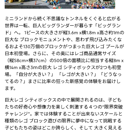
ミニランドから続く不思議なトンネルをくぐると広がる
世界は一転、巨人ビッグランダーが暮らす「ビッグラン
ド」へ。 1ピースの大きさが縦3.6m x横1.8m x高さ約1ｍの
巨大な ブロックモニュメントや、思わず飛び込みたくな
るおよそ130万個のブロックがつまった巨大レゴ プールが
日本初登場。さらに、その奥にはレゴ商品通常サイズ
（縦58cm×横37cm）の500倍の面積比に相当する縦8m x
横14m x高さ3ｍの巨大 レゴ シティボックスが2つも初登
場。「自分が大きい？」 「レゴが大きい？」「どうなっ
てるの？」まさに比率の狂った新感覚の体験をお届けし
ます。
巨大レゴ シティボックスの中で展開されるのは、子ども
たちの好奇心や想像力を楽しく刺激する４つの“限界突破
チャレンジ”。家では体験することが出来ないスケールと
種類のレゴ ブロック遊びの限界に夢中になって挑戦する
子どもたちの姿はどこか誇らしく、そして 大きく見える