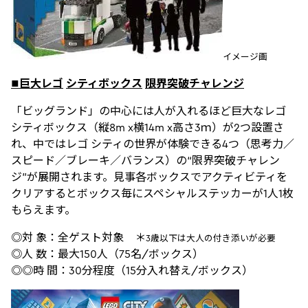
イメージ画
■巨大レゴ
シティボックス
限界突破チャレンジ
「ビッグランド」の中心には人が入れるほど巨大なレゴ
シティボックス（縦8m x横14m x高さ3ｍ）が2つ設置さ
れ、中ではレゴ シティの世界が体験できる4つ（思考力／
スピード／ブレーキ／バランス）の“限界突破チャレン
ジ”が展開されます。見事各ボックスでアクティビティを
クリアするとボックス毎にスペシャルステッカーが1人1枚
もらえます。
◎対 象：全ゲスト対象 ＊
3歳以下は大人の付き添いが必要
◎人 数：最大150人（75名/ボックス）
◎◎時 間：30分程度（15分入れ替え/ボックス）