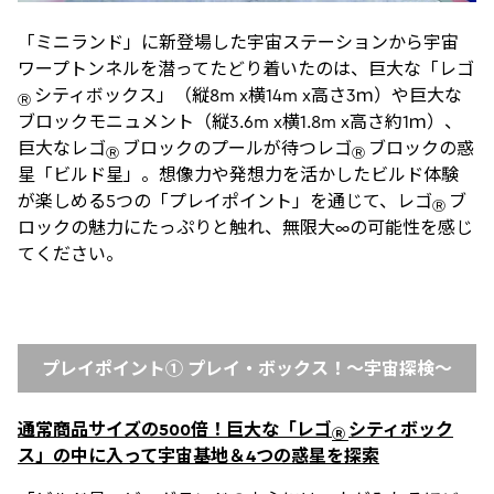
「ミニランド」に新登場した宇宙ステーションから宇宙
ワープトンネルを潜ってたどり着いたのは、巨大な「レゴ
シティボックス」（縦8m x横14m x高さ3ｍ）や巨大な
Ⓡ
ブロックモニュメント（縦3.6m x横1.8m x高さ約1ｍ）、
巨大なレゴ
ブロックのプールが待つレゴ
ブロックの惑
Ⓡ
Ⓡ
星「ビルド星」。想像力や発想力を活かしたビルド体験
が楽しめる5つの「プレイポイント」を通じて、レゴ
ブ
Ⓡ
ロックの魅力にたっぷりと触れ、無限大∞の可能性を感じ
てください。
プレイポイント① プレイ・ボックス！〜宇宙探検〜
通常商品サイズの500倍！巨大な「レゴ
シティボック
Ⓡ
ス」の中に入って宇宙基地＆4つの惑星を探索