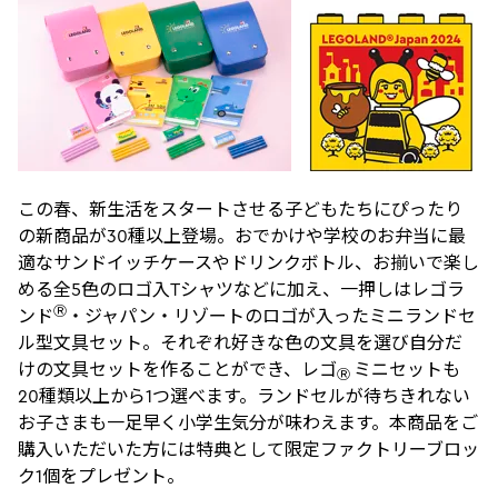
この春、新生活をスタートさせる子どもたちにぴったり
の新商品が30種以上登場。おでかけや学校のお弁当に最
適なサンドイッチケースやドリンクボトル、お揃いで楽し
める全5色のロゴ入Tシャツなどに加え、一押しはレゴラ
Ⓡ
ンド
・ジャパン・リゾートのロゴが入ったミニランドセ
ル型文具セット。それぞれ好きな色の文具を選び自分だ
けの文具セットを作ることができ、レゴ
ミニセットも
Ⓡ
20種類以上から1つ選べます。ランドセルが待ちきれない
お子さまも一足早く小学生気分が味わえます。本商品をご
購入いただいた方には特典として限定ファクトリーブロッ
ク1個をプレゼント。