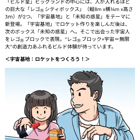
「ビルド星」ビッグランドの中心には、人が入れるほど
の巨大な「レゴ
シティボックス」（縦8m x横14m x高さ
Ⓡ
3ｍ）が2つ、「宇宙基地」と「未知の惑星」をテーマに
新登場。「宇宙基地」でロケット作りを楽しんだ後は、
次のボックス「未知の惑星」へ。そこで出会った宇宙人
をレゴ
ブロックで表現。“レゴ
ブロック×宇宙＝無限
Ⓡ
Ⓡ
大”の創造力あふれるビルド体験が待っています。
＜宇宙基地：ロケットをつくろう！＞