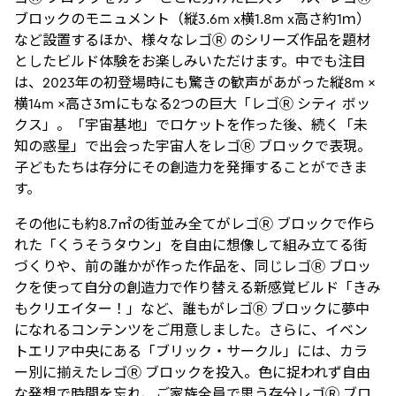
ブロックのモニュメント（縦3.6m x横1.8m x高さ約1ｍ）
など設置するほか、様々なレゴⓇ のシリーズ作品を題材
としたビルド体験をお楽しみいただけます。中でも注目
は、2023年の初登場時にも驚きの歓声があがった縦8m ×
横14m ×高さ3ｍにもなる2つの巨大「レゴⓇ シティ ボッ
クス」。「宇宙基地」でロケットを作った後、続く「未
知の惑星」で出会った宇宙人をレゴⓇ ブロックで表現。
子どもたちは存分にその創造力を発揮することができま
す。
その他にも約8.7㎡の街並み全てがレゴⓇ ブロックで作ら
れた「くうそうタウン」を自由に想像して組み立てる街
づくりや、前の誰かが作った作品を、同じレゴⓇ ブロッ
クを使って自分の創造力で作り替える新感覚ビルド「きみ
もクリエイター！」など、誰もがレゴⓇ ブロックに夢中
になれるコンテンツをご用意しました。さらに、イベン
トエリア中央にある「ブリック・サークル」には、カラ
ー別に揃えたレゴⓇ ブロックを投入。色に捉われず自由
な発想で時間を忘れ、ご家族全員で思う存分レゴⓇ ブロ