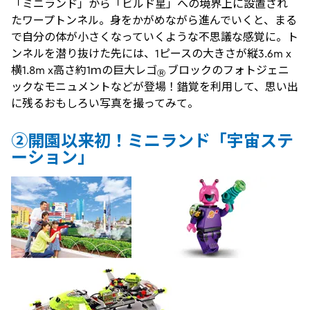
「ミニランド」から「ビルド星」への境界上に設置され
たワープトンネル。身をかがめながら進んでいくと、まる
で自分の体が小さくなっていくような不思議な感覚に。ト
ンネルを潜り抜けた先には、1ピースの大きさが縦3.6m x
横1.8m x高さ約1ｍの巨大レゴ
ブロックのフォトジェニ
Ⓡ
ックなモニュメントなどが登場！錯覚を利用して、思い出
に残るおもしろい写真を撮ってみて。
②開園以来初！ミニランド「宇宙ステ
ーション」