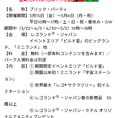
【名 称】ブリック・パーティ
【開催期間】3月15日（金）～5月6日（月・祝）
平日10時～17時／土・日・祝・春休み・GW
期間中（3/22〜4/5・4/30〜5/2）10時〜18時
Ⓡ
【会 場】 レゴランド
・ジャパン
イベントエリア「ビルド星」のビッグラン
ド、「ミニランド」 他
【料 金】 無料（一部有料コンテンツを含みます）／
パーク入場料金は別途
【内 容】① 期間限定イベントエリア「ビルド星」
② 開園以来初！ミニランド「宇宙ステーシ
ョン」
③ 世界最大「レゴ® サクラツリー」初イル
ミネーション
Ⓡ
④ レゴランド
・ジャパン春の新商品 30
種以上
Ⓡ
⑤ レゴランド
・ジャパン・ホテル オリジ
ナルアメニティプレゼント