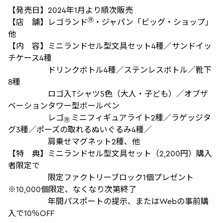
【発売日】2024年1月より順次販売
Ⓡ
【店 舗】レゴランド
・ジャパン「ビッグ・ショップ」
他
【内 容】ミニランドセル型文具セット4種／サンドイッ
チケース4種
ドリンクボトル4種／ステンレスボトル／靴下
8種
ロゴ入Tシャツ5色（大人・子ども）／オブザ
ベーションタワー型ボールペン
レゴ
ミニフィギュアライト2種／ラゲッジタ
Ⓡ
グ3種／ポーズの取れるぬいぐるみ4種／
肩乗せマグネット2種、他
【特 典】ミニランドセル型文具セット（2,200円）購入
者限定で
限定ファクトリーブロック1個プレゼント
※10,000個限定、なくなり次第終了
年間パスポートの提示、またはWebの事前購
入で10％OFF