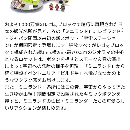
およそ1,000万個のレゴ
ブロックで精巧に再現された日
Ⓡ
Ⓡ
本の観光名所が見どころの「ミニランド」。レゴランド
・ジャパン開園以来初の新スポット「宇宙ステーショ
ン」が期間限定で登場します。建物すべてがレゴ
ブロッ
Ⓡ
クで構成された縦3m x横2m x高さ0.5ｍのジオラマの中心
となるロケットは、ボタンを押すとスモーク＆音の演出
によって宇宙への発射の様子を再現。「ミニランド」から
続く特設イベントエリア「ビルド星」へ飛び立つかのよ
うなワクワク感をお届けします。
また「ミニランド」各所にはこの春、宇宙からやってきた
生き物が出現！期間限定で設置されたギミックボタンを
押すと、ミニランドの住民・ミニランダーたちの可愛らし
いリアクションが楽しめます。