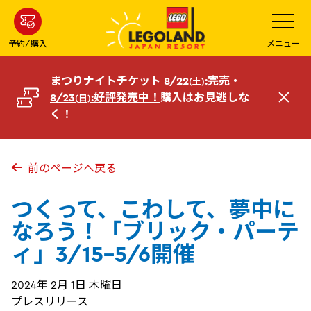
メ
メ
ニ
イ
ュ
ー
ン
予約/購入
メニュー
を
コ
開
く
ン
まつりナイトチケット 8/22
:完売・
(土)
テ
8/23
:好評発売中！
購入はお見逃しな
(日)
閉
ン
く！
じ
ツ
る
へ
前のページへ戻る
つくって、こわして、夢中に
なろう！「ブリック・パーテ
ィ」3/15-5/6開催
2024年 2月 1日 木曜日
プレスリリース