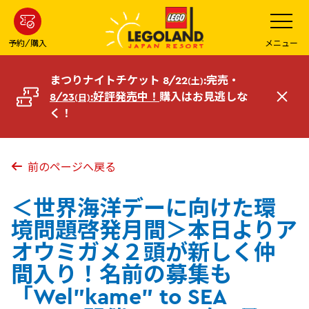
メ
メ
ニ
イ
ュ
ー
ン
予約/購入
メニュー
を
コ
開
く
ン
まつりナイトチケット 8/22
:完売・
(土)
テ
8/23
:好評発売中！
購入はお見逃しな
(日)
閉
ン
く！
じ
ツ
る
へ
前のページへ戻る
＜世界海洋デーに向けた環
境問題啓発月間＞本日よりア
オウミガメ２頭が新しく仲
間入り！名前の募集も
「Wel”kame” to SEA