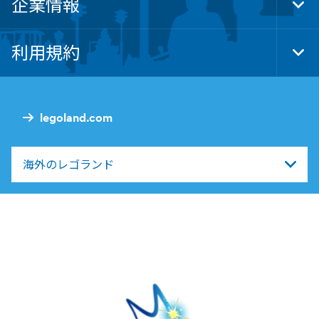
企業情報
Tog
Foo
Nav
利用規約
Tog
Foo
Nav
legoland.com
海外のレゴランド