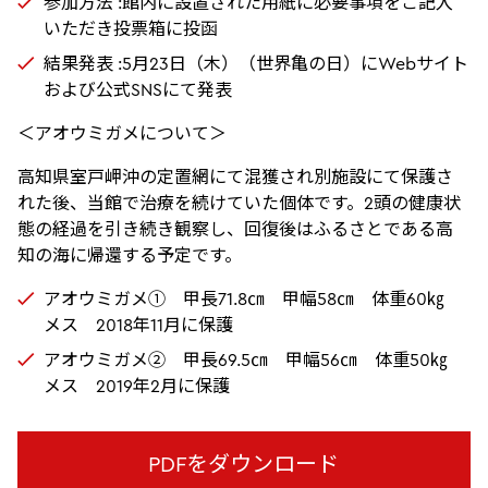
参加方法 :館内に設置された用紙に必要事項をご記入
いただき投票箱に投函
結果発表 :5月23日（木）（世界亀の日）にWebサイト
および公式SNSにて発表
＜アオウミガメについて＞
高知県室戸岬沖の定置網にて混獲され別施設にて保護さ
れた後、当館で治療を続けていた個体です。2頭の健康状
態の経過を引き続き観察し、回復後はふるさとである高
知の海に帰還する予定です。
アオウミガメ① 甲長71.8㎝ 甲幅58㎝ 体重60㎏
メス 2018年11月に保護
アオウミガメ② 甲長69.5㎝ 甲幅56㎝ 体重50㎏
メス 2019年2月に保護
PDFをダウンロード