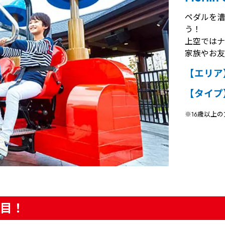
ペダルを漕
う！
上空ではナ
家族やお友
【エリア
【タイプ
※16歳以上
目！