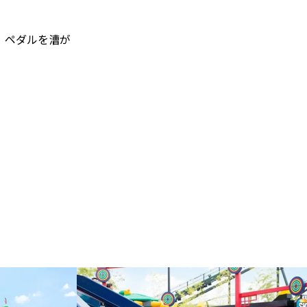
！ペダルを漕が