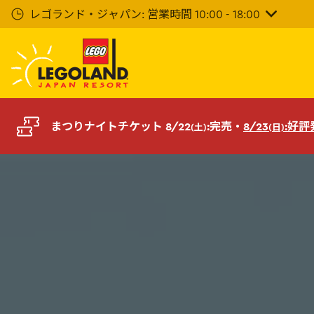
メ
レゴランド・ジャパン: 営業時間 10:00 - 18:00
イ
ン
コ
ン
テ
ン
ツ
まつりナイトチケット 8/22
:完売・
8/23
:好
(土)
(日)
へ