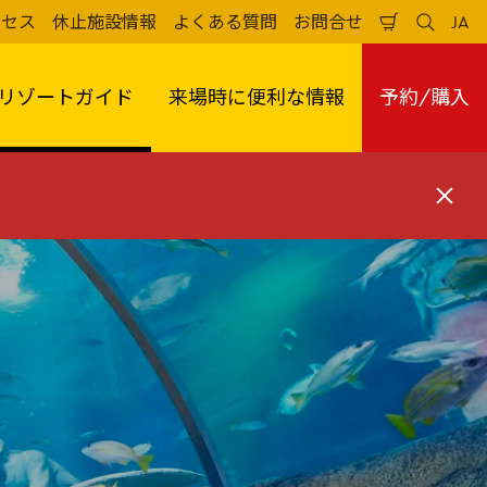
クセス
休止施設情報
よくある質問
お問合せ
JA
買
検
日
い
索
本
物
す
語
か
る
リゾートガイド
来場時に便利な情報
予約/購入
ご
閉
じ
る