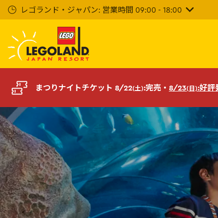
メ
レゴランド・ジャパン: 営業時間 09:00 - 18:00
イ
ン
コ
ン
テ
ン
ツ
まつりナイトチケット 8/22
:完売・
8/23
:好
(土)
(日)
へ