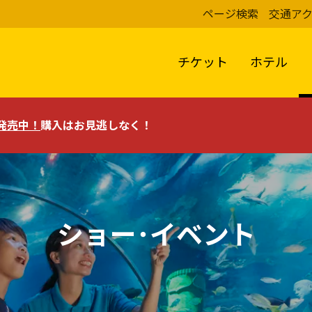
ページ検索
交通ア
チケット
ホテル
評発売中！
購入はお見逃しなく！
ショー･イベント