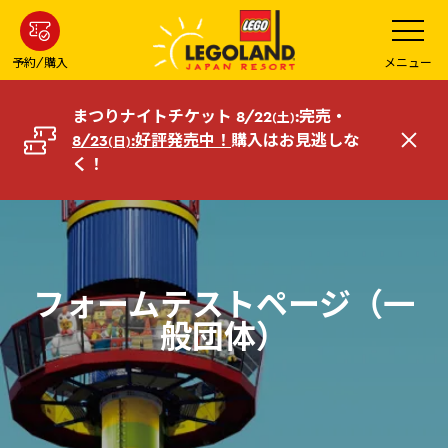
メ
メ
ニ
イ
ュ
ー
ン
予約/購入
メニュー
を
コ
開
く
ン
まつりナイトチケット 8/22
:完売・
(土)
テ
8/23
:好評発売中！
購入はお見逃しな
(日)
閉
ン
く！
じ
ツ
る
へ
フォームテストページ（一
般団体）