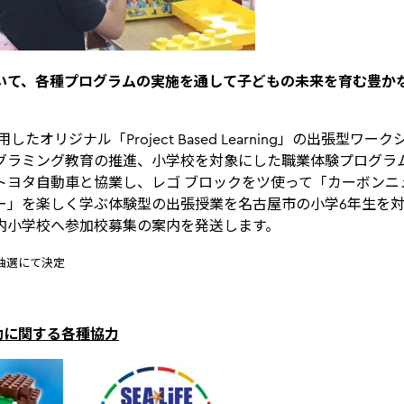
いて、各種プログラムの実施を通して子どもの未来を育む豊か
したオリジナル「Project Based Learning」の出張型ワ
グラミング教育の推進、小学校を対象にした職業体験プログラ
トヨタ自動車と協業し、レゴ ブロックをツ使って「カーボンニ
ー」を楽しく学ぶ体験型の出張授業を名古屋市の小学6年生を対
内小学校へ参加校募集の案内を発送します。
抽選にて決定
動に関する各種協力