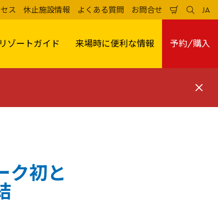
クセス
休止施設情報
よくある質問
お問合せ
JA
買
検
日
い
索
本
物
す
語
か
る
リゾートガイド
来場時に便利な情報
予約/購入
ご
閉
じ
る
ーク初と
結