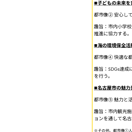
■子どもの未来を
都市像② 安心し
趣旨：市内小学校
推進に協力する。
■海の環境保全活
都市像④ 快適な
趣旨：SDGs達
を行う。
■名古屋市の魅力
都市像⑤ 魅力と
趣旨：市内観光施
ョンを通して名古
※その他、都市像①