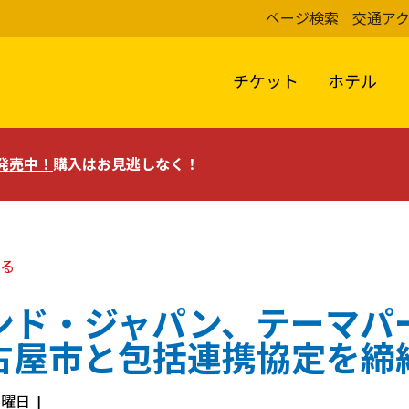
ページ検索
交通ア
チケット
ホテル
評発売中！
購入はお見逃しなく！
る
ンド・ジャパン、テーマパ
古屋市と包括連携協定を締
 月曜日