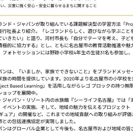
い、災害に強く安心・安全に暮らせるまちに関すること
ンド・ジャパンが取り組んでいる課題解決型の学習方法「Project
を本多良行社長より紹介。「レゴランドらしく、遊びながら学ぶこ
ていきたい」と語り、河村市長も「自分でテーマを考え、子ど
積極的に協力する」とし、ともに名古屋市の教育活動推進や魅
。フォトセッションには野跡小学校4年生の生徒31名も参加し
。
パンは、「いましか、家族でできないこと」をブランドメッセ
家族の時間を提供しています。2020年より名古屋市の小学校
ject Based Learning」を活用しながらレゴ ブロックの持
ショップを展開中。
・ジャパン・リゾート内の水族館『シーライフ名古屋』では「
」イベントの実施、そして、地域の魅力を伝えるプロジェクト
ィギュア」の開催など、これまでの地域貢献への取り組みが評価
市との包括連携協定が実現しました。
パンはグローバル企業として今後も、名古屋市および地域の皆