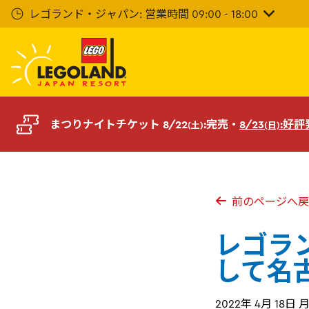
メ
レゴランド・ジャパン: 営業時間 09:00 - 18:00
イ
ン
コ
ン
テ
ン
ツ
まつりナイトチケット 8/22
:完売・
8/23
:好
(土)
(日)
へ
前のページへ戻
レゴラ
して名
2022年 4月 18日