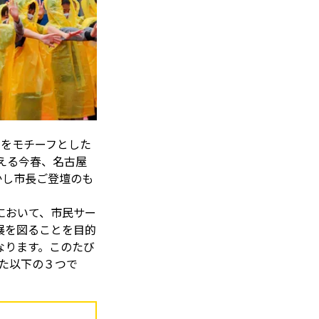
クをモチーフとした
える今春、名古屋
かし市長ご登壇のも
において、市民サー
展を図ることを目的
なります。このたび
えた以下の３つで