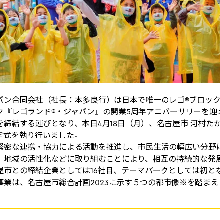
パン合同会社（社長：本多良行）は日本で唯一のレゴ®ブロッ
ク『レゴランド®・ジャパン』の開業5周年アニバーサリーを迎
を締結する運びとなり、本日4月18日（月）、名古屋市 河村た
定式を執り行いました。
緊密な連携・協力による活動を推進し、市民生活の幅広い分野
、地域の活性化などに取り組むことにより、相互の持続的な発
屋市との締結企業としては16社目、テーマパークとしては初と
事業は、名古屋市総合計画2023に示す５つの都市像※を踏ま