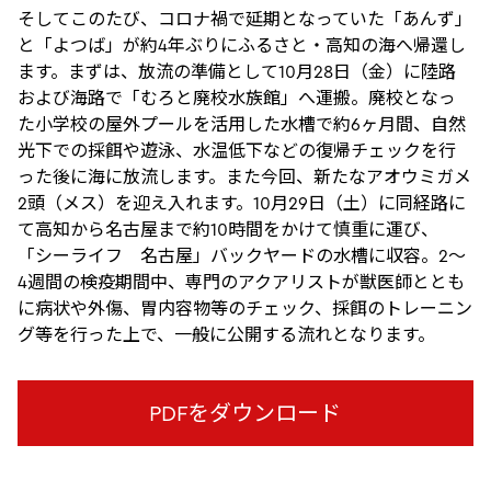
そしてこのたび、コロナ禍で延期となっていた「あんず」
と「よつば」が約4年ぶりにふるさと・高知の海へ帰還し
ます。まずは、放流の準備として10月28日（金）に陸路
および海路で「むろと廃校水族館」へ運搬。廃校となっ
た小学校の屋外プールを活用した水槽で約6ヶ月間、自然
光下での採餌や遊泳、水温低下などの復帰チェックを行
った後に海に放流します。また今回、新たなアオウミガメ
2頭（メス）を迎え入れます。10月29日（土）に同経路に
て高知から名古屋まで約10時間をかけて慎重に運び、
「シーライフ 名古屋」バックヤードの水槽に収容。2～
4週間の検疫期間中、専門のアクアリストが獣医師ととも
に病状や外傷、胃内容物等のチェック、採餌のトレーニン
グ等を行った上で、一般に公開する流れとなります。
PDFをダウンロード