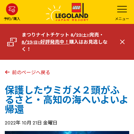
メ
メ
ニ
イ
ュ
ー
ン
予約/購入
メニュー
を
コ
開
く
ン
まつりナイトチケット 8/22
:完売・
(土)
テ
8/23
:好評発売中！
購入はお見逃しな
(日)
閉
ン
く！
じ
ツ
る
へ
前のページへ戻る
保護したウミガメ２頭がふ
るさと・高知の海へいよいよ
帰還
2022年 10月 21日 金曜日