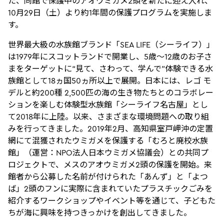
た、同館で保護中のアオウミガメ2頭を新たに迎え入れ、
10月29日（土）より約1年間の保護プログラムを実施しま
す。
世界最大級の水族館ブランド「SEA LIFE（シーライフ）」
は1979年にスコットランドで開業し、5歳～12歳のお子さ
まをターゲットに“見て、さわって、学んで”体験できる水
族館として18ヵ国50ヵ所以上で展開。日本には、レゴ モ
デルと約200種 2,500匹の海の生き物たちとのコラボレー
ションを楽しむ体験型水族館「シーライフ名古屋」とし
て2018年に上陸。以来、さまざまな環境問題への取り組
みを行ってきました。2019年2月、高知県室戸岬沖の定置
網にて混獲されたウミガメを保護する「むろと廃校水族
館」（運営：NPO法人日本ウミガメ協議会）との共同プ
ロジェクトで、メスのアオウミガメ2頭の保護を開始。来
館者から公募した名前が付けられた「あんず」と「よつ
ば」2頭のフンに実際に含まれていたプラスチックごみを
紹介するワークショップやイベント等を通じて、子どもた
ちが海に興味を持つきっかけを創出してきました。