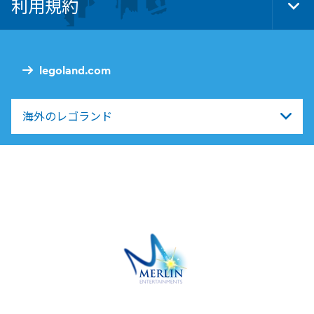
利用規約
Tog
Foo
Nav
legoland.com
海外のレゴランド