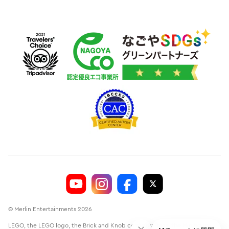
© Merlin Entertainments 2026
LEGO, the LEGO logo, the Brick and Knob configurations, the Minifigure