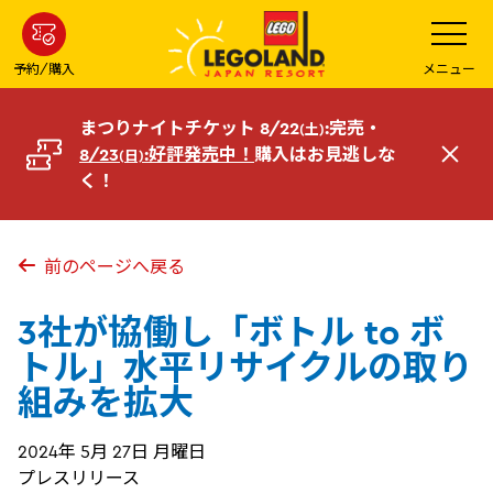
メ
メ
ニ
イ
ュ
ー
ン
予約/購入
メニュー
を
コ
開
く
ン
まつりナイトチケット 8/22
:完売・
(土)
テ
8/23
:好評発売中！
購入はお見逃しな
(日)
閉
ン
く！
じ
ツ
る
へ
前のページへ戻る
3社が協働し「ボトル to ボ
トル」水平リサイクルの取り
組みを拡大
2024年 5月 27日 月曜日
プレスリリース