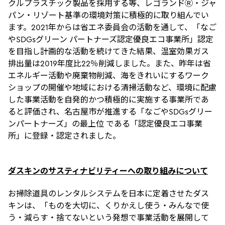
クルプラスチック製品を採用する等、レゴランドⓇ・ジャ
パン・リゾート基準の環境対策に積極的に取り組んでい
ます。2021年からは省エネ委員会の活動を通して、「なご
やSDGsグリーン パートナーズ認定優良エコ事業所」認定
を目指し計画的な活動を続けてきた結果、温室効果ガス
排出量は2019年度比22％削減しました。また、昨年は省
エネルギー活動や廃棄物削減、海をきれいにするワーク
ショップの開催や地域における清掃活動など、環境に配慮
した事業活動を自発的かつ積極的に実施する事業所であ
ると評価され、名古屋市が推進する「なごやSDGsグリー
ンパートナーズ」の最上位 である「認定優良エコ事業
所」に登録・認定されました。
ダスキンのサスティナビリティーへの取り組みについて
お掃除道具のレンタルシステムを日本に定着させたダス
キンは、「ものを大切に、くりかえし使う・みんなで使
う・減らす・捨てないという発想で事業活動を展開して