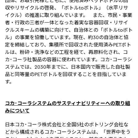
団体、お取引先様とともに、使用済みペットボトルの回
収やリサイクルの啓発、「ボトルtoボトル」（水平リサ
イクル）の推進に取り組んでいます。 また、市民・事業
者・行政の三者が一体となった着実な容器回収・リサイ
クルスキームの構築に向けて、自治体との「ボトルtoボト
ル」の事業を協働しています。現在、約30の自治体と協
定を締結しており、集積所で回収された使用済みPETボト
ルは、粉砕・洗浄などの工程を経て、再原料化され、コ
カ･コーラ社製品の容器に使われています。コカ･コーラシ
ステムでは、2030年までに、日本国内で販売した自社製
品と同等量のPETボトルを回収することを目指していま
す。
コカ･コーラシステムのサスティナビリティーへの取り組
みについて
日本コカ･コーラ株式会社と全国5社のボトリング会社な
どから構成されるコカ･コーラシステムは、「世界中をう