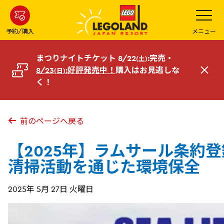
メ
メ
ニ
イ
ュ
ー
ン
予約/購入
メニュー
を
コ
開
く
ン
まつりナイトチケット 8/22
:完売・
(土)
テ
8/23
:好評発売中！
購入はお見逃しな
(日)
閉
ン
く！
じ
ツ
る
へ
前のページへ戻る
【2025年】ラムサール条約登
清掃活動を通じた環境保全
2025年 5月 27日 火曜日