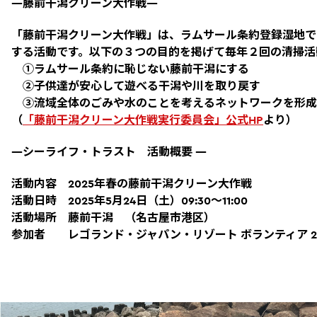
―藤前干潟クリーン大作戦―
「藤前干潟クリーン大作戦」は、ラムサール条約登録湿地で
する活動です。以下の３つの目的を掲げて毎年２回の清掃活
①ラムサール条約に恥じない藤前干潟にする
②子供達が安心して遊べる干潟や川を取り戻す
③流域全体のごみや水のことを考えるネットワークを形成
（
「藤前干潟クリーン大作戦実行委員会」公式HP
より）
―シーライフ・トラスト 活動概要 ―
活動内容 2025年春の藤前干潟クリーン大作戦
活動日時 2025年5月24日（土）09:30〜11:00
活動場所 藤前干潟 （名古屋市港区）
参加者 レゴランド・ジャパン・リゾート ボランティア 2