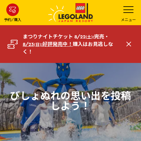
メ
メ
ニ
イ
ュ
ー
ン
予約/購入
メニュー
を
コ
開
く
ン
まつりナイトチケット 8/22
:完売・
(土)
テ
8/23
:好評発売中！
購入はお見逃しな
(日)
閉
ン
く！
じ
ツ
る
へ
びしょぬれの思い出を投稿
しよう！