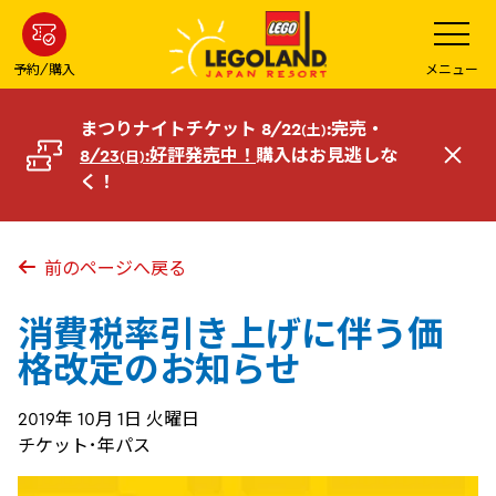
メ
メ
ニ
イ
ュ
ー
ン
予約/購入
メニュー
を
コ
開
く
ン
まつりナイトチケット 8/22
:完売・
(土)
テ
8/23
:好評発売中！
購入はお見逃しな
(日)
閉
ン
く！
じ
ツ
る
へ
前のページへ戻る
消費税率引き上げに伴う価
格改定のお知らせ
2019年 10月 1日 火曜日
チケット･年パス