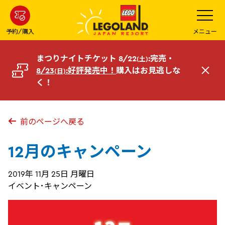
メ
メ
ニ
イ
ュ
ー
ン
予約/購入
メニュー
を
コ
開
く
ン
まつりナイトチケット 8/22
:完売・
(土)
テ
8/23
:好評発売中！
購入はお見逃しな
(日)
閉
ン
く！
じ
ツ
る
へ
前のページへ戻る
12月のキャンペーン
2019年 11月 25日 月曜日
イベント･キャンペーン