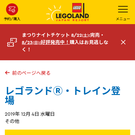
メ
メ
ニ
イ
ュ
ー
ン
予約/購入
メニュー
を
コ
開
く
ン
まつりナイトチケット 8/22
:完売・
(土)
テ
8/23
:好評発売中！
購入はお見逃しな
(日)
閉
ン
く！
じ
ツ
る
へ
前のページへ戻る
レゴランドⓇ・トレイン登
場
2019年 12月 4日 水曜日
その他