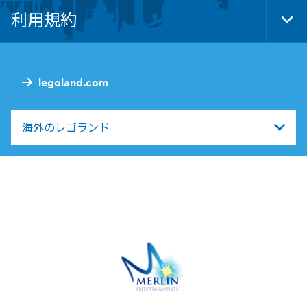
Nav
利用規約
Tog
Foo
Nav
legoland.com
海外のレゴランド