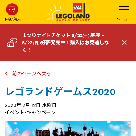
メ
メ
ニ
イ
ュ
ー
ン
予約/購入
メニュー
を
コ
開
く
ン
まつりナイトチケット 8/22
:完売・
(土)
テ
8/23
:好評発売中！
購入はお見逃しな
(日)
閉
ン
く！
じ
ツ
る
へ
前のページへ戻る
レゴランドゲームス2020
2020年 2月 12日 水曜日
イベント･キャンペーン