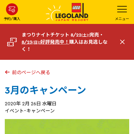
メ
メ
ニ
イ
ュ
ー
ン
予約/購入
メニュー
を
コ
開
く
ン
まつりナイトチケット 8/22
:完売・
(土)
テ
8/23
:好評発売中！
購入はお見逃しな
(日)
閉
ン
く！
じ
ツ
る
へ
前のページへ戻る
3月のキャンペーン
2020年 2月 26日 水曜日
イベント･キャンペーン