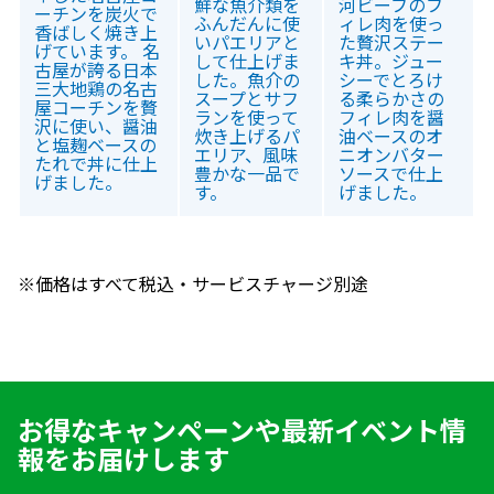
鮮な魚介類を
河ビーフのフ
ーチンを炭火で
ふんだんに使
ィレ肉を使っ
香ばしく焼き上
いパエリアと
た贅沢ステー
げています。 名
して仕上げま
キ丼。ジュー
古屋が誇る日本
した。魚介の
シーでとろけ
三大地鶏の名古
スープとサフ
る柔らかさの
屋コーチンを贅
ランを使って
フィレ肉を醤
沢に使い、醤油
炊き上げるパ
油ベースのオ
と塩麹ベースの
エリア、風味
ニオンバター
たれで丼に仕上
豊かな一品で
ソースで仕上
げました。
す。
げました。
※価格はすべて税込・サービスチャージ別途
お得なキャンペーンや最新イベント情
報をお届けします