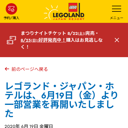
メ
メ
ニ
イ
ュ
ー
ン
予約/購入
メニュー
を
コ
開
く
ン
まつりナイトチケット 8/22
:完売・
(土)
テ
8/23
:好評発売中！
購入はお見逃しな
(日)
閉
ン
く！
じ
ツ
る
へ
前のページへ戻る
レゴランド・ジャパン・ホ
テルは、6月19日（金）より
一部営業を再開いたしまし
た
2020年 6月 19日 金曜日