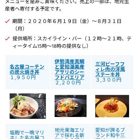
メニューを是非ご賞味ください。売上の一部は、地元生
産者へ寄付する予定です。
期間：２０２０年６月１９日（金）～８月３１日
（月）
提供場所：スカイライン・バー（１２時～２１時、テ
ィータイム15時～18時の提供なし）
伊勢湾産真鯛
三河ビーフフ
名古屋コーチン
と愛知渥美産
ィレ肉の洋風
の炭火焼き丼
アサリのシー
ステーキ丼
１,９５０円
フドパエリア
３,３００円
２,２００円
地元東海エリ
愛知が誇るブ
塩麹で一晩マリ
アで採れる新
ランド和牛三
ネした名古屋コ