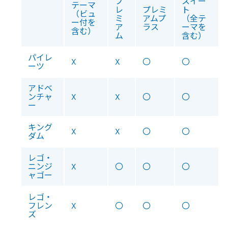
プ
スイー
テーマ
レ
プレミ
ト
（ビュ
ミ
アムプ
（全テ
ー付を
ア
ラス
ーマを
含む）
ム
含む）
パイレ
X
X
〇
〇
ーツ
アドベ
ンチャ
X
X
〇
〇
ー
キング
X
X
〇
〇
ダム
レゴ・
ニンジ
X
〇
〇
〇
ャゴー
レゴ・
フレン
X
〇
〇
〇
ズ