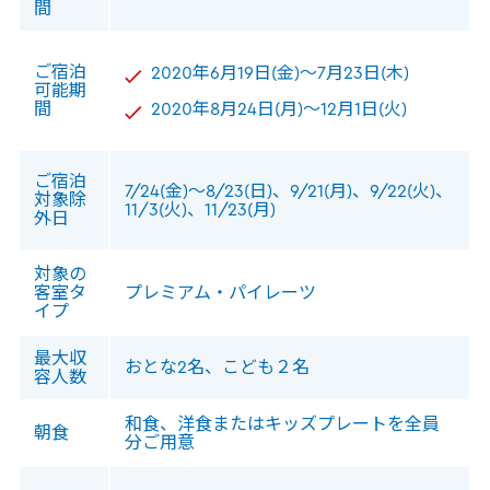
間
ご宿泊
2020年6月19日(金)～7月23日(木)
可能期
間
2020年8月24日(月)～12月1日(火)
ご宿泊
7/24(金)～8/23(日)、9/21(月)、9/22(火)、
対象除
11/3(火)、11/23(月)
外日
対象の
客室タ
プレミアム・パイレーツ
イプ
最大収
おとな2名、こども２名
容人数
和食、洋食またはキッズプレートを全員
朝食
分ご用意