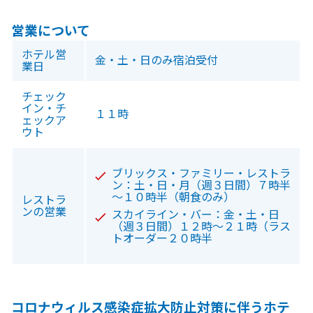
営業について
ホテル営
金・土・日のみ宿泊受付
業日
チェック
イン・チ
１１時
ェックア
ウト
ブリックス・ファミリー・レストラ
ン：土・日・月（週３日間）７時半
～１０時半（朝食のみ）
レストラ
ンの営業
スカイライン・バー：金・土・日
（週３日間）１２時～２１時（ラス
トオーダー２０時半
コロナウィルス感染症拡大防止対策に伴うホテ