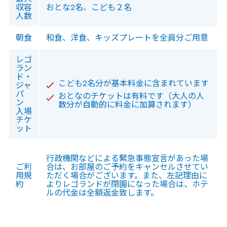
収容
おとな2名、こども２名
人数
朝食
和食、洋食、キッズプレートを全員分ご用意
レゴ
ラン
ド・
こども2名分が基本料金に含まれています
ジャ
パ
おとなのチケットは有料です
（
大人の人
ン
数分が自動的に料金に加算されます）
入場
チケ
ット
行政機関などによる緊急事態宣言があった場
ご利
合は、お部屋のご予約をキャンセルさせてい
用規
ただく場合がございます。また、左記理由に
約
よりレゴランドが閉園になった場合は、ホテ
ルの代金は全額返金致します。