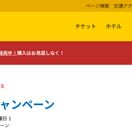
ページ検索
交通ア
チケット
ホテル
評発売中！
購入はお見逃しなく！
る
キャンペーン
水曜日
ペーン