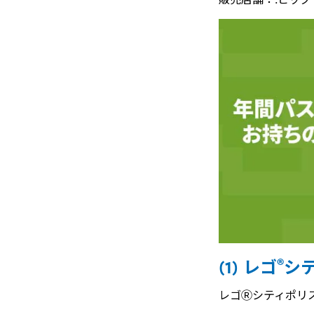
®
(1) レゴ
シ
レゴⓇシティポリス