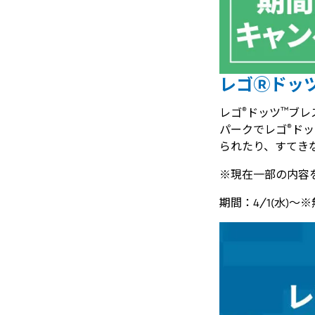
レゴⓇドッ
®
™
レゴ
ドッツ
ブレ
®
パークでレゴ
ドッ
られたり、すてき
※現在一部の内容
期間：4/1(水)