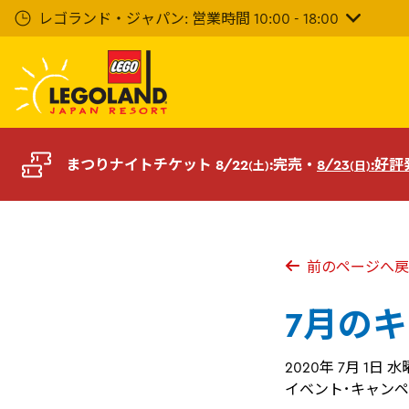
メ
レゴランド・ジャパン: 営業時間 10:00 - 18:00
イ
ン
コ
ン
テ
ン
ツ
まつりナイトチケット 8/22
:完売・
8/23
:好
(土)
(日)
へ
前のページへ戻
7月の
2020年 7月 1日 
イベント･キャン