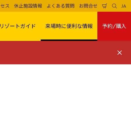
クセス
休止施設情報
よくある質問
お問合せ
JA
買
検
日
い
索
本
物
す
語
か
る
リゾートガイド
来場時に便利な情報
予約/購入
ご
閉
じ
る