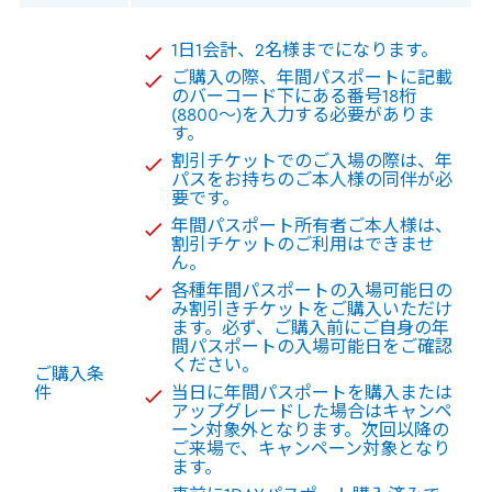
1⽇1会計、2名様までになります。
ご購入の際、年間パスポートに記載
のバーコード下にある番号18桁
(8800～)を入力する必要がありま
す。
割引チケットでのご入場の際は、年
パスをお持ちのご本⼈様の同伴が必
要です。
年間パスポート所有者ご本人様は、
割引チケットのご利用はできませ
ん。
各種年間パスポートの⼊場可能⽇の
み割引きチケットをご購⼊いただけ
ます。必ず、ご購⼊前にご⾃⾝の年
間パスポートの⼊場可能⽇をご確認
ください。
ご購入条
件
当⽇に年間パスポートを購⼊または
アップグレードした場合はキャンペ
ーン対象外となります。次回以降の
ご来場で、キャンペーン対象となり
ます。