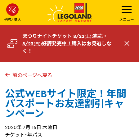
メ
メ
ニ
イ
ュ
ー
ン
予約/購入
メニュー
を
コ
開
く
ン
まつりナイトチケット 8/22
:完売・
(土)
テ
8/23
:好評発売中！
購入はお見逃しな
(日)
閉
ン
く！
じ
ツ
る
へ
前のページへ戻る
公式WEBサイト限定！年間
パスポートお友達割引キャ
ンペーン
2020年 7月 16日 木曜日
チケット･年パス