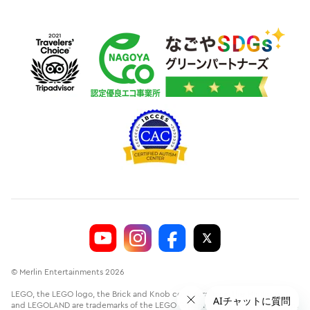
© Merlin Entertainments 2026
LEGO, the LEGO logo, the Brick and Knob configurations, the Minifigure
and LEGOLAND are trademarks of the LEGO Group.©2026 The LEGO Group.