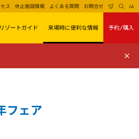
クセス
休止施設情報
よくある質問
お問合せ
JA
買
検
日
い
索
本
物
す
語
か
る
リゾートガイド
来場時に便利な情報
予約/購入
ご
閉
じ
る
年フェア