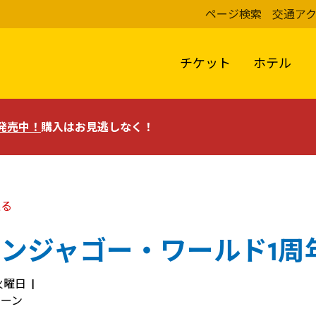
ページ検索
交通ア
チケット
ホテル
評発売中！
購入はお見逃しなく！
戻る
ニンジャゴー・ワールド1周
 火曜日
ペーン