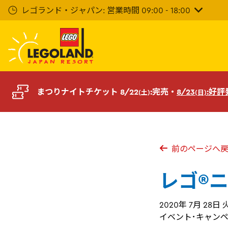
メ
レゴランド・ジャパン: 営業時間 09:00 - 18:00
イ
ン
コ
ン
テ
ン
ツ
まつりナイトチケット 8/22
:完売・
8/23
:好
(土)
(日)
へ
前のページへ
レゴ®
2020年 7月 28日
イベント･キャン