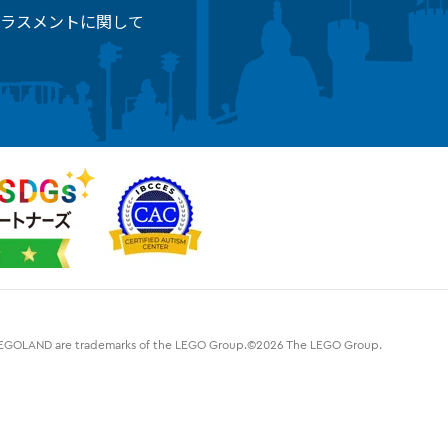
ラスメントに関して
d LEGOLAND are trademarks of the LEGO Group.©2026 The LEGO Group.