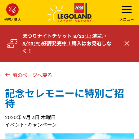
メ
メ
ニ
イ
ュ
ー
ン
予約/購入
メニュー
を
コ
開
く
ン
まつりナイトチケット 8/22
:完売・
(土)
テ
8/23
:好評発売中！
購入はお見逃しな
(日)
閉
ン
く！
じ
ツ
る
へ
前のページへ戻る
記念セレモニーに特別ご招
待
2020年 9月 3日 木曜日
イベント･キャンペーン