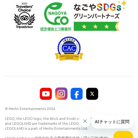
© Merlin Entertainments 2026
LEGO, the LEGO logo, the Brick and Knob configurations, the Minifigure
and LEGOLAND are trademarks of the LEGO Group.©2026 The LEGO Group.
LEGOLAND is a part of Merlin Entertainments Ltd.