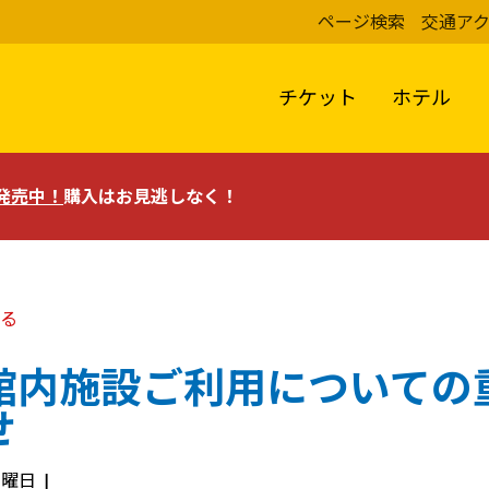
ページ検索
交通ア
チケット
ホテル
評発売中！
購入はお見逃しなく！
る
館内施設ご利用についての
せ
 月曜日