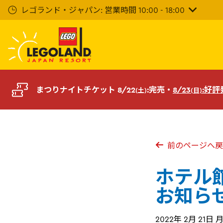
メ
レゴランド・ジャパン: 営業時間 10:00 - 18:00
イ
ン
コ
ン
テ
ン
ツ
まつりナイトチケット 8/22
:完売・
8/23
:好
(土)
(日)
へ
前のページへ戻
ホテル
お知ら
2022年 2月 21日