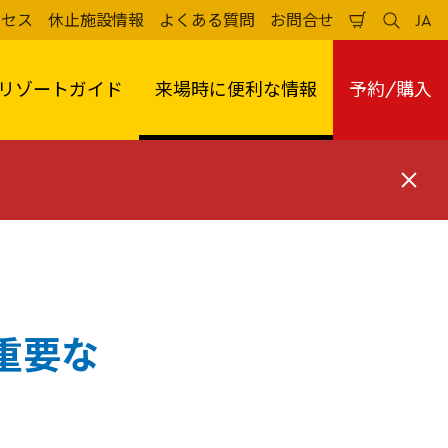
クセス
休止施設情報
よくある質問
お問合せ
JA
買
検
日
い
索
本
物
す
語
か
る
リゾートガイド
来場時に便利な情報
予約/購入
ご
閉
じ
る
重要な