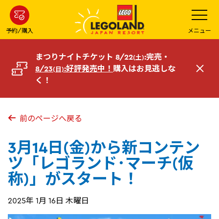
メ
メ
ニ
イ
ュ
ー
ン
予約/購入
メニュー
を
コ
開
く
ン
まつりナイトチケット 8/22
:完売・
(土)
テ
8/23
:好評発売中！
購入はお見逃しな
(日)
閉
ン
く！
じ
ツ
る
へ
前のページへ戻る
3月14日(金)から新コンテン
ツ「レゴランド･マーチ(仮
称)」がスタート！
2025年 1月 16日 木曜日