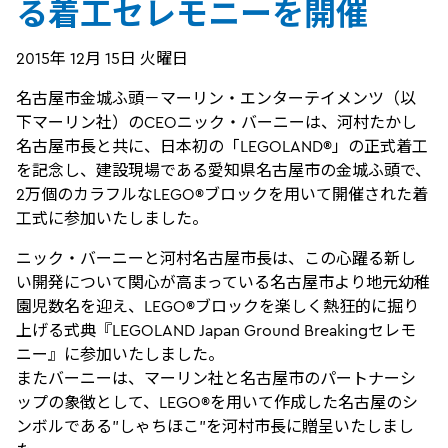
る着工セレモニーを開催
2015年 12月 15日 火曜日
名古屋市金城ふ頭－マーリン・エンターテイメンツ（以
下マーリン社）のCEOニック・バーニーは、河村たかし
名古屋市長と共に、日本初の「LEGOLAND®」の正式着工
を記念し、建設現場である愛知県名古屋市の金城ふ頭で、
2万個のカラフルなLEGO®ブロックを用いて開催された着
工式に参加いたしました。
ニック・バーニーと河村名古屋市長は、この心躍る新し
い開発について関心が高まっている名古屋市より地元幼稚
園児数名を迎え、LEGO®ブロックを楽しく熱狂的に掘り
上げる式典『LEGOLAND Japan Ground Breakingセレモ
ニー』に参加いたしました。
またバーニーは、マーリン社と名古屋市のパートナーシ
ップの象徴として、LEGO®を用いて作成した名古屋のシ
ンボルである"しゃちほこ"を河村市長に贈呈いたしまし