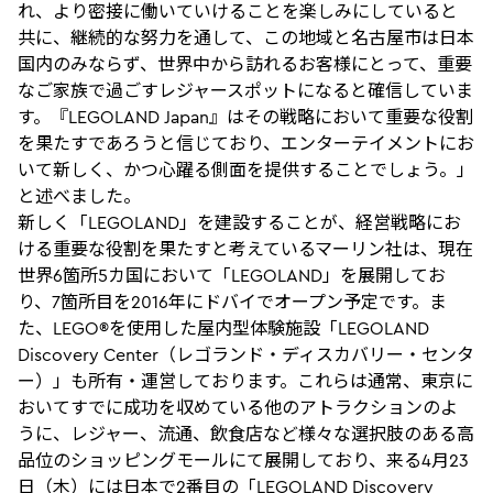
れ、より密接に働いていけることを楽しみにしていると
共に、継続的な努力を通して、この地域と名古屋市は日本
国内のみならず、世界中から訪れるお客様にとって、重要
なご家族で過ごすレジャースポットになると確信していま
す。『LEGOLAND Japan』はその戦略において重要な役割
を果たすであろうと信じており、エンターテイメントにお
いて新しく、かつ心躍る側面を提供することでしょう。」
と述べました。
新しく「LEGOLAND」を建設することが、経営戦略にお
ける重要な役割を果たすと考えているマーリン社は、現在
世界6箇所5カ国において「LEGOLAND」を展開してお
り、7箇所目を2016年にドバイでオープン予定です。ま
た、LEGO®を使用した屋内型体験施設「LEGOLAND
Discovery Center（レゴランド・ディスカバリー・センタ
ー）」も所有・運営しております。これらは通常、東京に
おいてすでに成功を収めている他のアトラクションのよ
うに、レジャー、流通、飲食店など様々な選択肢のある高
品位のショッピングモールにて展開しており、来る4月23
日（木）には日本で2番目の「LEGOLAND Discovery