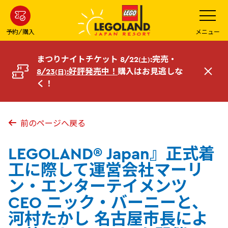
メ
メ
ニ
イ
ュ
ー
ン
予約/購入
メニュー
を
コ
開
く
ン
まつりナイトチケット 8/22
:完売・
(土)
テ
8/23
:好評発売中！
購入はお見逃しな
(日)
閉
ン
く！
じ
ツ
る
へ
前のページへ戻る
LEGOLAND® Japan』正式着
工に際して運営会社マーリ
ン・エンターテイメンツ
CEO ニック・バーニーと、
河村たかし 名古屋市長によ