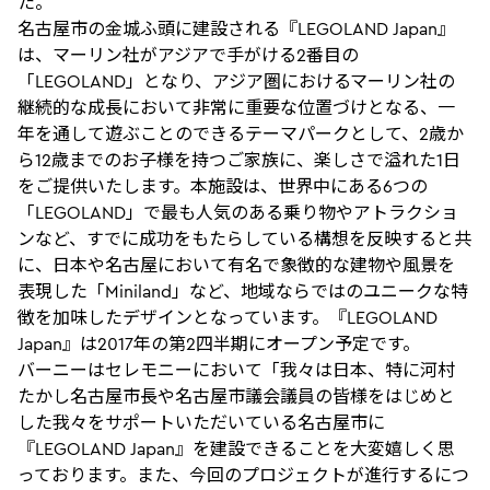
た。
名古屋市の金城ふ頭に建設される『LEGOLAND Japan』
は、マーリン社がアジアで手がける2番目の
「LEGOLAND」となり、アジア圏におけるマーリン社の
継続的な成長において非常に重要な位置づけとなる、一
年を通して遊ぶことのできるテーマパークとして、2歳か
ら12歳までのお子様を持つご家族に、楽しさで溢れた1日
をご提供いたします。本施設は、世界中にある6つの
「LEGOLAND」で最も人気のある乗り物やアトラクショ
ンなど、すでに成功をもたらしている構想を反映すると共
に、日本や名古屋において有名で象徴的な建物や風景を
表現した「Miniland」など、地域ならではのユニークな特
徴を加味したデザインとなっています。『LEGOLAND
Japan』は2017年の第2四半期にオープン予定です。
バーニーはセレモニーにおいて「我々は日本、特に河村
たかし名古屋市長や名古屋市議会議員の皆様をはじめと
した我々をサポートいただいている名古屋市に
『LEGOLAND Japan』を建設できることを大変嬉しく思
っております。また、今回のプロジェクトが進行するにつ