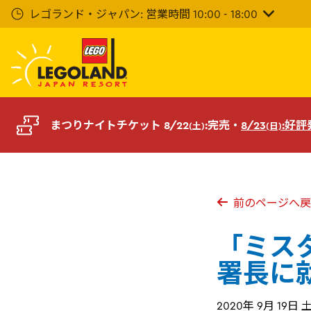
メ
レゴランド・ジャパン: 営業時間 10:00 - 18:00
イ
ン
コ
ン
テ
ン
ツ
まつりナイトチケット 8/22
:完売・
8/23
:好
(土)
(日)
へ
前のページへ戻
「ミス
署長に
2020年 9月 19日