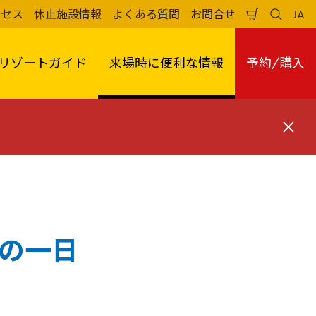
クセス
休止施設情報
よくある質問
お問合せ
JA
買
検
日
い
索
本
物
す
語
か
る
リゾートガイド
来場時に便利な情報
予約/購入
ご
閉
じ
る
署の一日