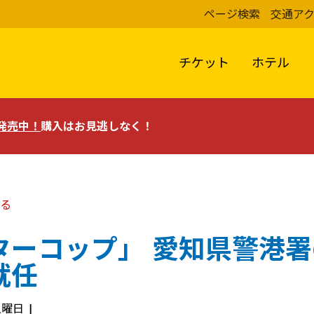
ページ検索
交通ア
チケット
ホテル
評発売中！
購入はお見逃しなく！
る
ターコップ」 愛知県警港
就任
 土曜日