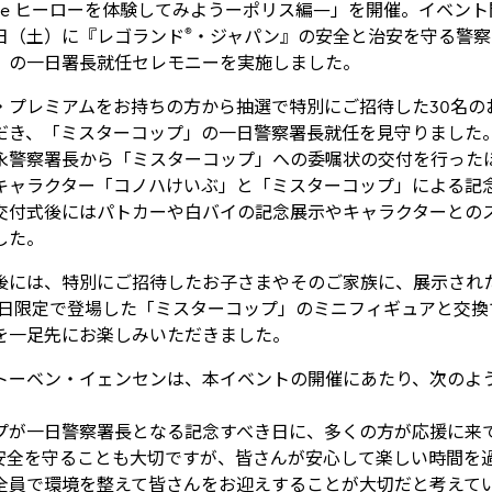
erience ヒーローを体験してみようーポリス編―」を開催。イベ
®
日（土）に『レゴランド
・ジャパン』の安全と治安を守る警察
」の一日署長就任セレモニーを実施しました。
プレミアムをお持ちの方から抽選で特別にご招待した30名の
だき、「ミスターコップ」の一日警察署長就任を見守りました
永警察署長から「ミスターコップ」への委嘱状の交付を行った
キャラクター「コノハけいぶ」と「ミスターコップ」による記
交付式後にはパトカーや白バイの記念展示やキャラクターとの
した。
には、特別にご招待したお子さまやそのご家族に、展示され
1日限定で登場した「ミスターコップ」のミニフィギュアと交換
を一足先にお楽しみいただきました。
ーベン・イェンセンは、本イベントの開催にあたり、次のよ
が一日警察署長となる記念すべき日に、多くの方が応援に来
安全を守ることも大切ですが、皆さんが安心して楽しい時間を
全員で環境を整えて皆さんをお迎えすることが大切だと考えて