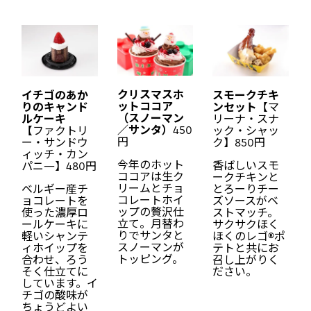
クリスマスホ
イチゴのあか
スモークチキ
ットココア
りのキャンド
ンセット
【マ
（スノーマン
ルケーキ
リーナ・スナ
／サンタ）
450
【ファクトリ
ック・シャッ
円
ー・サンドウ
ク】850円
ィッチ・カン
今年のホット
香ばしいスモ
パニ―】480円
ココアは生ク
ークチキンと
リームとチョ
ベルギー産チ
とろーりチー
コレートホイ
ョコレートを
ズソースがベ
ップの贅沢仕
使った濃厚ロ
ストマッチ。
立て。月替わ
ールケーキに
サクサクほく
りでサンタと
軽いシャンテ
ほくのレゴ®ポ
スノーマンが
ィホイップを
テトと共にお
トッピング。
合わせ、ろう
召し上がりく
そく仕立てに
ださい。
しています。イ
チゴの酸味が
ちょうどよい