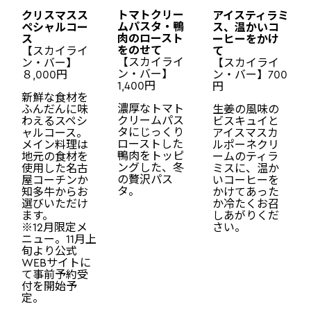
トマトクリー
クリスマスス
アイスティラミ
ムパスタ・鴨
ペシャルコー
ス、温かいコ
肉のロースト
ス
ーヒーをかけ
をのせて
【スカイライ
て
【スカイライ
ン・バー】
【スカイライ
ン・バー】
８,000円
ン・バー】700
1,400円
円
新鮮な食材を
濃厚なトマト
ふんだんに味
生姜の風味の
クリームパス
わえるスペシ
ビスキュイと
タにじっくり
ャルコース。
アイスマスカ
ローストした
メイン料理は
ルポーネクリ
鴨肉をトッピ
地元の食材を
ームのティラ
ングした、冬
使用した名古
ミスに、温か
の贅沢パス
屋コーチンか
いコーヒーを
タ。
知多牛からお
かけてあった
選びいただけ
か冷たくお召
ます。
しあがりくだ
※12月限定メ
さい。
ニュー。11月上
旬より公式
WEBサイトに
て事前予約受
付を開始予
定。