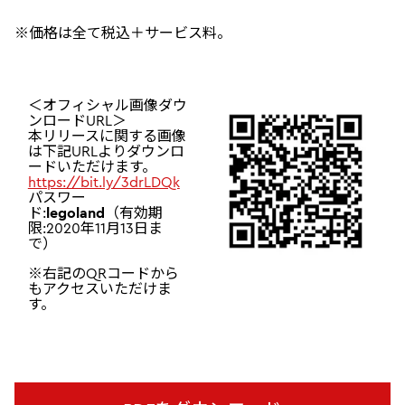
※価格は全て税込＋サービス料。
＜オフィシャル画像ダウ
ンロードURL＞
本リリースに関する画像
は下記URLよりダウンロ
ードいただけます。
https://bit.ly/3drLDQk
パスワー
ド:
legoland
（有効期
限:2020年11月13日ま
で）
※右記のQRコードから
もアクセスいただけま
す。