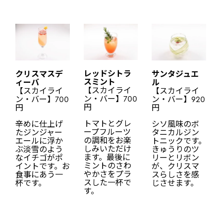
レッドシトラ
クリスマスデ
サンタジュエ
スミント
ィーバ
ル
【スカイライ
【スカイライ
【スカイライ
ン・バー】700
ン・バー】700
ン・バー】920
円
円
円
トマトとグレ
辛めに仕上げ
シソ風味のボ
ープフルーツ
たジンジャー
タニカルジン
の調和をお楽
エールに浮か
トニックです。
しみいただけ
ぶ淡雪のよう
きゅうりのツ
ます。最後に
なイチゴがポ
リーとリボン
ミントのさわ
イントです。お
が、クリスマ
やかさをプラ
食事にあう一
スらしさを感
スした一杯で
杯です。
じさせます。
す。