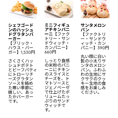
ミニフィギュ
サンタメロン
シェフゴード
アチキンパニ
パン
ンのハッシュ
ーニ
【ファク
【ファクトリ
ドグラタンバ
トリー・サン
ー・サンドウ
ーガー
ドウィッチ・
ィッチ・カン
【ブリック・
カンパニー】
パニ―】390円
ハウス・バー
660円
ガー】1,530円
丸い顔に白い
しっとり食感
髭の小太りサ
さくさくハッ
の米粉のパニ
ンタのメロン
シュドポテト
ーニにチキン
パン。ふわふ
とビーフパティ
のスライスと
わの生地にサ
にトローリチ
チーズを、ト
クサクのクッ
ーズグラタン
マトソースと
キー生地の食
ソースを絡め
ジェノベーゼ
感をお楽しみ
た寒い季節に
で仕上げたボ
ください。
嬉しい、あっ
リュームたっ
たかバーガー
ぷりのサンド
です。
ウィッチで
す。