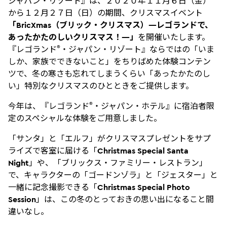
ジャパン・リゾート』は、２０２０年１１月６日（金）
から１２月２７日（日）の期間、クリスマスイベント
「
BricXmas
（ブリック・クリスマス）―レゴランドで、
あったかたのしいクリスマス！―」
を開催いたします。
®
『レゴランド
・ジャパン・リゾート』ならではの「いま
しか、家族でできないこと」をちりばめた体験コンテン
ツで、冬の寒さも忘れてしまうくらい「あったかたのし
い」特別なクリスマスのひとときをご提供します。
®
今年は、『レゴランド
・ジャパン・ホテル』に宿泊者限
定のスペシャルな体験をご用意しました。
「サンタ」と「エルフ」がクリスマスプレゼントをサプ
ライズで客室に届ける「
Christmas Special Santa
Night
」や、「ブリックス・ファミリー・レストラン」
で、キャラクターの「ゴードンゾラ」と「ジェスター」と
一緒に記念撮影できる「
Christmas Special Photo
Session
」は、この冬のとっておきの思い出になること間
違いなし。