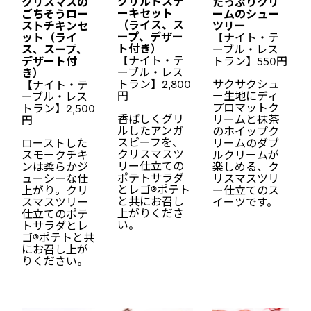
グリルドステ
クリスマスの
たっぷりクリ
ーキセット
ごちそうロー
ームのシュー
（ライス、ス
ストチキンセ
ツリー
ープ、デザー
ット（ライ
【ナイト・テ
ト付き）
ス、スープ、
ーブル・レス
【ナイト・テ
デザート付
トラン】550円
ーブル・レス
き）
サクサクシュ
トラン】2,800
【ナイト・テ
ー生地にディ
円
ーブル・レス
プロマットク
トラン】2,500
香ばしくグリ
リームと抹茶
円
ルしたアンガ
のホイップク
スビーフを、
ローストした
リームのダブ
クリスマスツ
スモークチキ
ルクリームが
リー仕立ての
ンは柔らかジ
楽しめる、ク
ポテトサラダ
ューシーな仕
リスマスツリ
とレゴ®ポテト
上がり。クリ
ー仕立てのス
と共にお召し
スマスツリー
イーツです。
上がりくださ
仕立てのポテ
い。
トサラダとレ
ゴ®ポテトと共
にお召し上が
りください。