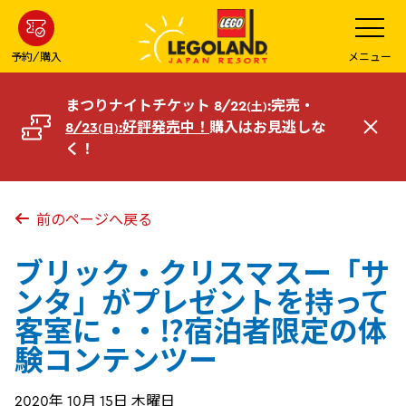
メ
メ
ニ
イ
ュ
ー
ン
予約/購入
メニュー
を
コ
開
く
ン
まつりナイトチケット 8/22
:完売・
(土)
テ
8/23
:好評発売中！
購入はお見逃しな
(日)
閉
ン
く！
じ
ツ
る
へ
前のページへ戻る
ブリック・クリスマスー「サ
ンタ」がプレゼントを持って
客室に・・⁉宿泊者限定の体
験コンテンツー
2020年 10月 15日 木曜日