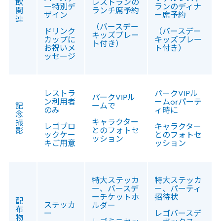
飲
レストランの
ー特別デ
ランのディナ
関
ランチ席予約
ザイン
ー席予約
連
（バースデー
ドリンク
（バースデー
キッズプレー
カップに
キッズプレー
ト付き）
お祝いメ
ト付き）
ッセージ
レストラ
パークVIPル
パークVIPル
ン利用者
ームorパーテ
記
ームで
のみ
ィ時に
念
キャラクター
撮
レゴブロ
キャラクター
とのフォトセ
影
ックケー
とのフォトセ
ッション
キご用意
ッション
特大ステッカ
特大ステッカ
ー、バースデ
ー、パーティ
ーチケットホ
招待状
配
ステッカ
ルダー
布
ー
レゴバースデ
物