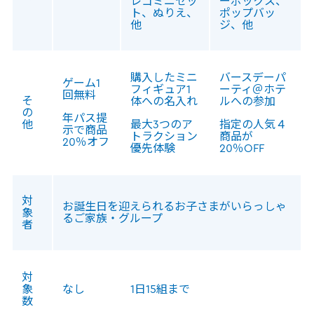
レゴミニセッ
ーボックス、
ト、ぬりえ、
ポップバッ
他
ジ、他
購入したミニ
バースデーパ
ゲーム1
フィギュア1
ーティ＠ホテ
回無料
そ
体への名入れ
ルへの参加
の
年パス提
他
最大3つのア
指定の人気４
示で商品
トラクション
商品が
20％オフ
優先体験
20％OFF
対
お誕生日を迎えられるお子さまがいらっしゃ
象
るご家族・グループ
者
対
象
なし
1日15組まで
数