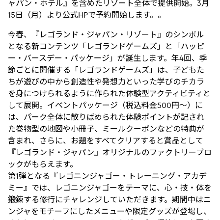
ャパン・ホテル』を含めたリゾート全体で提供開始。3月
15日（月）より公式HPで予約開始します。。
今春、『レゴランド・ジャパン・リゾート』のシンボル
となる新コンテンツ「レゴランドゲームズ」と「ハッピ
ー・バースデー・パッケージ」が誕生します。年4回、季
節ごとに開催する「レゴランドゲームズ」は、子どもた
ちが遊びの中から創造性や発想力といった学びのチカラ
を身につけられるように作られた体験型アクティビティと
して展開。イベントパッケージ（税込料金500円～）に
は、パーク全体に散りばめられた体験ポイントが記され
た巻物型の地図や小冊子、ミールクーポンなどの特典が
含まれ、さらに、お題をすべてクリアすると賞品として
『レゴランド・ジャパン』オリジナルのファクトリーブロ
ックがもらえます。
第1弾となる『レゴニンジャゴー・トレーニング・アカデ
ミー』では、レゴニンジャゴーをテーマに、心・技・体を
鍛錬する修行にチャレンジしていただきます。期間中はニ
ンジャをモチーフにしたメニューや限定グッズが登場し、