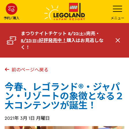
メ
メ
ニ
イ
ュ
ー
ン
予約/購入
メニュー
を
コ
開
く
ン
まつりナイトチケット 8/22
:完売・
(土)
テ
8/23
:好評発売中！
購入はお見逃しな
(日)
閉
ン
く！
じ
ツ
る
へ
前のページへ戻る
今春、レゴランド®・ジャパ
ン・リゾートの象徴となる２
大コンテンツが誕生！
2021年 3月 1日 月曜日