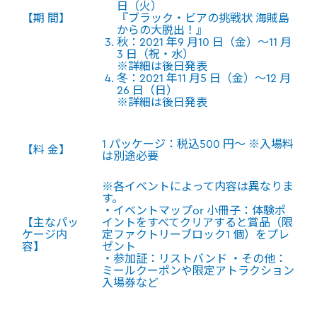
日（火）
【期 間】
『ブラック・ビアの挑戦状 海賊島
からの大脱出！』
秋：2021 年9 月10 日（金）～11 月
3 日（祝・水）
※詳細は後日発表
冬：2021 年11 月5 日（金）～12 月
26 日（日）
※詳細は後日発表
1 パッケージ：税込500 円～ ※入場料
【料 金】
は別途必要
※各イベントによって内容は異なりま
す。
・イベントマップor 小冊子：体験ポ
【主なパッ
イントをすべてクリアすると賞品（限
ケージ内
定ファクトリーブロック1 個）をプレ
容】
ゼント
・参加証：リストバンド ・その他：
ミールクーポンや限定アトラクション
入場券など