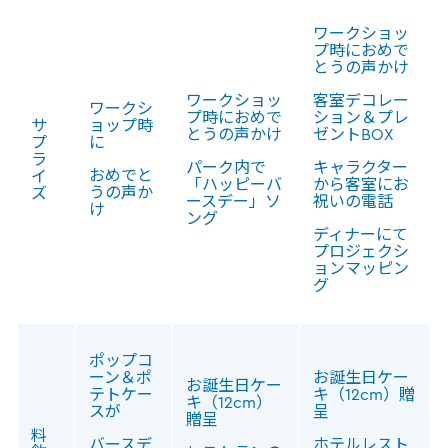
ワークショッ
プ時におめで
とうの声かけ
ワークショッ
客室デコレー
ワークシ
プ時におめで
ション＆プレ
サ
ョップ時
とうの声かけ
ゼントBOX
プ
に
ラ
パーク内で
キャラクター
おめでと
イ
「ハッピーバ
から客室にお
うの声か
ズ
ースデー」ソ
祝いの電話
け
ング
ディナーにて
プロジェクシ
ョンマッピン
グ
ポップコ
ーン＆ポ
お誕生日ケー
お誕生日ケー
テトケー
キ（12cm）贈
キ（12cm）
スが
呈
贈呈
料
バースデ
ホテルレスト