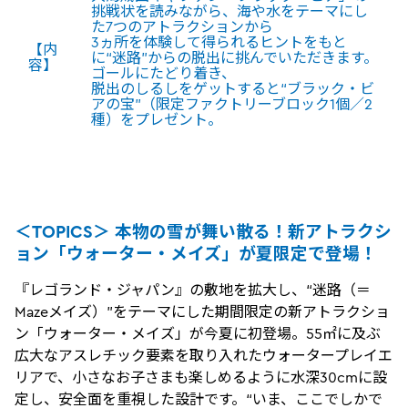
挑戦状を読みながら、海や水をテーマにし
た7つのアトラクションから
3ヵ所を体験して得られるヒントをもと
【内
に“迷路”からの脱出に挑んでいただきます。
容】
ゴールにたどり着き、
脱出のしるしをゲットすると“ブラック・ビ
アの宝”（限定ファクトリーブロック1個／2
種）をプレゼント。
＜TOPICS＞ 本物の雪が舞い散る！新アトラクシ
ョン「ウォーター・メイズ」が夏限定で登場！
『レゴランド・ジャパン』の敷地を拡大し、“迷路（＝
Mazeメイズ）”をテーマにした期間限定の新アトラクショ
ン「ウォーター・メイズ」が今夏に初登場。55㎡に及ぶ
広大なアスレチック要素を取り入れたウォータープレイエ
リアで、小さなお子さまも楽しめるように水深30cmに設
定し、安全面を重視した設計です。“いま、ここでしかで