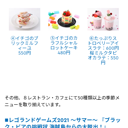
⑤イチゴのカ
⑥たっぷりス
④イチゴのブ
ラフルシャル
トロベリーアイ
リックミルフ
ロットケーキ
スラテ：600円
ィーユ
480円
桜ミルクタピ
550円
オカラテ：550
円
その他、８レストラン・カフェにて50種類以上の季節メ
ニューを取り揃えています。
■レゴランドゲームズ2021 ～サマー～ 『ブラッ
ク・ビアの挑戦状 海賊島からの大脱出！』