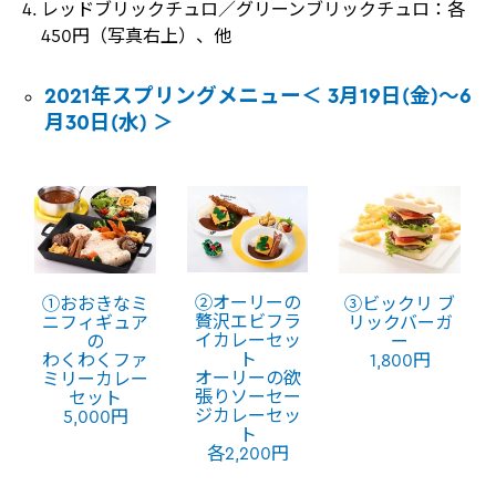
レッドブリックチュロ／グリーンブリックチュロ：各
450円（写真右上）、他
2021年スプリングメニュー＜ 3月19日(金)～6
月30日(水) ＞
②オーリーの
③ビックリ ブ
①おおきなミ
贅沢エビフラ
リックバーガ
ニフィギュア
イカレーセッ
ー
の
ト
1,800円
わくわくファ
オーリーの欲
ミリーカレー
張りソーセー
セット
ジカレーセッ
5,000円
ト
各2,200円