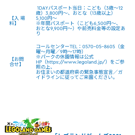
1DAYパスポート当日：こども（3歳～12
歳）3,800円～、おとな（13歳以上）
【入 場
5,100円～
料】
※年間パスポート（こども6,500円～、
おとな9,900円～）や前売料金等の設定あ
り
コールセンターTEL：0570-05-8605（金
曜～月曜／9時～17時）
※パークの休園情報は公式
【お問
HP（https://www.legoland.jp/）をご参
合せ】
照の上、
お住まいの都道府県の緊急事態宣言／ガ
イドラインに従ってご来園ください。