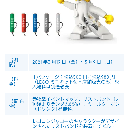
【期
2021 年3 月19 日（金）～5 月9 日（日）
間】
1 パッケージ：税込500 円／税込980 円
【料
（LEGO ミニキット付・店舗販売のみ）※
金】
入場料は別途必要
巻物型イベントマップ、リストバンド（5
【配 布
種類よりランダム配布）、ミールクーポン
物】
（ドリンク1 杯無料）
レゴニンジャゴーのキャラクターがデザイ
ンされたリストバンドを装着して＜心・