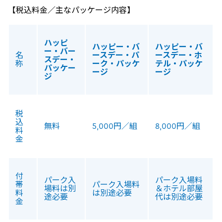
【税込料金／主なパッケージ内容】
ハッピ
ハッピー・バ
ハッピー・バ
ー・バー
名
ースデー・パ
ースデー・ホ
スデー・
称
ーク・パッケ
テル・パッケ
パッケー
ージ
ージ
ジ
税
込
無料
5,000円／組
8,000円／組
料
金
付
パーク入
パーク入場料
帯
パーク入場料
場料は別
＆ホテル部屋
料
は別途必要
途必要
代は別途必要
金