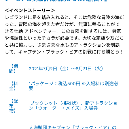
＜イベントストーリー＞
レゴランドに足を踏み入れると、そこは危険な冒険の海だ
った。冒険の海を超えた者だけが、無事に帰ることがで
きる壮絶 アドベンチャー。この冒険を制するには、勇気
や協調性といったチカラが必要です。大切な家族や友だち
と共に協力し、さまざまな水ものアトラクションを制覇
して、キャプテン・ブラック・ビアの挑戦に打ち勝とう！
【期
2021年7月2日（金）～8月31日（火）
間】
【料
1パッケージ：税込500円 ※入場料は別途必
金】
要
【配
ブックレット（挑戦状）、新アトラクショ
布
ン「ウォーター・メイズ」入場券
物】
大海賊団キャプテン「ブラック・ビア」の