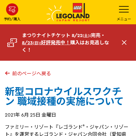
メ
メ
ニ
イ
ュ
ー
ン
予約/購入
メニュー
を
コ
開
く
ン
まつりナイトチケット 8/22
:完売・
(土)
テ
8/23
:好評発売中！
購入はお見逃しな
(日)
閉
ン
く！
じ
ツ
る
へ
前のページへ戻る
新型コロナウイルスワクチ
ン 職域接種の実施について
2021年 6月 25日 金曜日
®
ファミリー・リゾート『レゴランド
・ジャパン・リゾー
ト』を運営するレゴランド・ジャパン合同会社（愛知県