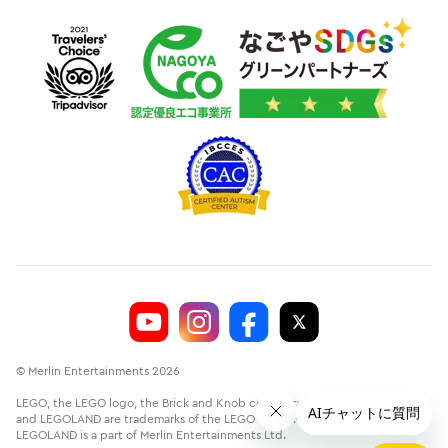
© Merlin Entertainments 2026
LEGO, the LEGO logo, the Brick and Knob configurations, the Minifigure
and LEGOLAND are trademarks of the LEGO Group.©2026 The LEGO Group.
LEGOLAND is a part of Merlin Entertainments Ltd.