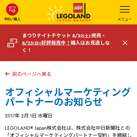
メ
メ
ニ
イ
ュ
ー
ン
予約/購入
メニュー
を
コ
開
く
ン
まつりナイトチケット 8/22
:完売・
(土)
テ
8/23
:好評発売中！
購入はお見逃しな
(日)
閉
ン
く！
じ
ツ
る
へ
前のページへ戻る
オフィシャルマーケティング
パートナーのお知らせ
2017年 2月 1日 水曜日
LEGOLAND® Japan株式会社は、株式会社中日新聞社との
「オフィシャルマーケティングパートナー契約」を締結し