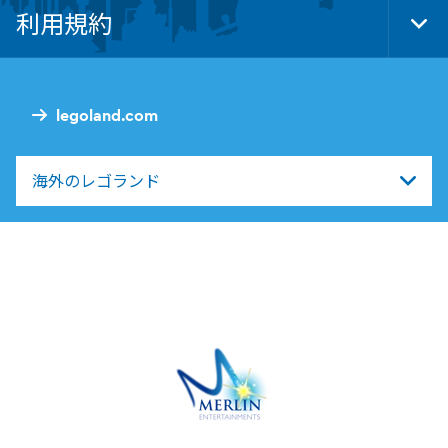
Nav
利用規約
Tog
Foo
Nav
legoland.com
海外のレゴランド