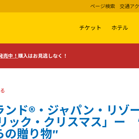
ページ検索
交通ア
チケット
ホテル
評発売中！
購入はお見逃しなく！
る
ンド®・ジャパン・リゾート
ブリック・クリスマス」ー 
らの贈り物”