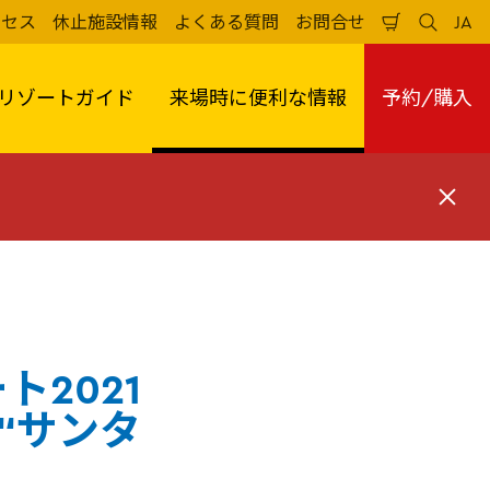
クセス
休止施設情報
よくある質問
お問合せ
JA
買
検
日
い
索
本
物
す
語
か
る
リゾートガイド
来場時に便利な情報
予約/購入
ご
閉
じ
る
2021
“サンタ