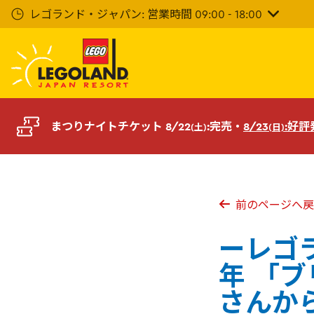
メ
レゴランド・ジャパン: 営業時間 09:00 - 18:00
イ
ン
コ
ン
テ
ン
ツ
まつりナイトチケット 8/22
:完売・
8/23
:好
(土)
(日)
へ
前のページへ戻
ーレゴラ
年 「
さんか