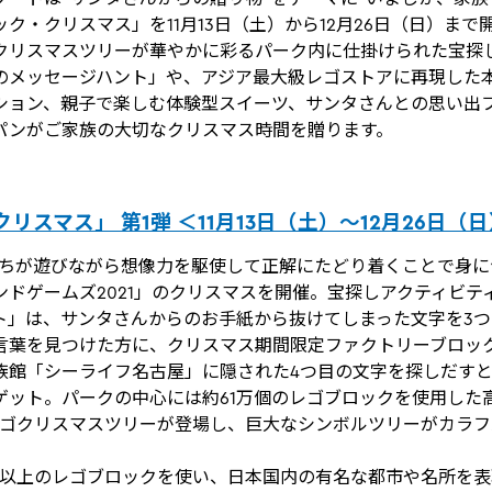
ク・クリスマス」を11月13日（土）から12月26日（日）まで
クリスマスツリーが華やかに彩るパーク内に仕掛けられた宝探
のメッセージハント」や、アジア最大級レゴストアに再現した
ション、親子で楽しむ体験型スイーツ、サンタさんとの思い出
パンがご家族の大切なクリスマス時間を贈ります。
リスマス」 第1弾 ＜11月13日（土）～12月26日（
たちが遊びながら想像力を駆使して正解にたどり着くことで身に
ンドゲームズ2021」のクリスマスを開催。宝探しアクティビテ
ト」は、サンタさんからのお手紙から抜けてしまった文字を3
言葉を見つけた方に、クリスマス期間限定ファクトリーブロッ
族館「シーライフ名古屋」に隠された4つ目の文字を探しだす
ゲット。パークの中心には約61万個のレゴブロックを使用した高
レゴクリスマスツリーが登場し、巨大なシンボルツリーがカラ
0万個以上のレゴブロックを使い、日本国内の有名な都市や名所を