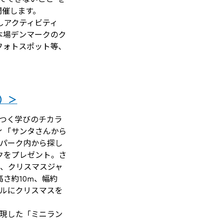
開催します。
しアクティビティ
本場デンマークのク
フォトスポット等、
日）＞
つく学びのチカラ
ィ「サンタさんから
つパーク内から探し
クをプレゼント。さ
と、クリスマスジャ
さ約10m、幅約
フルにクリスマスを
表現した「ミニラン