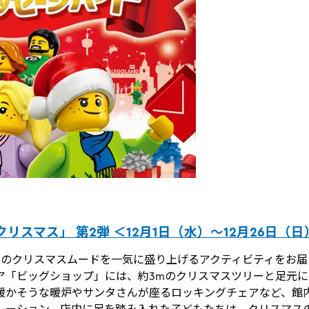
リスマス」 第2弾 ＜12月1日（水）～12月26日（日
ちのクリスマスムードを一気に盛り上げるアクティビティをお届
ア「ビッグショップ」には、約3mのクリスマスツリーと足元
暖かそうな暖炉やサンタさんが座るロッキングチェアなど、館