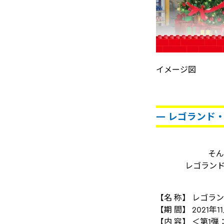
イメージ図
― レゴランド
そん
レゴランド
【名 称】 レゴラ
【期 間】 2021年
【内 容】 ＜第1弾