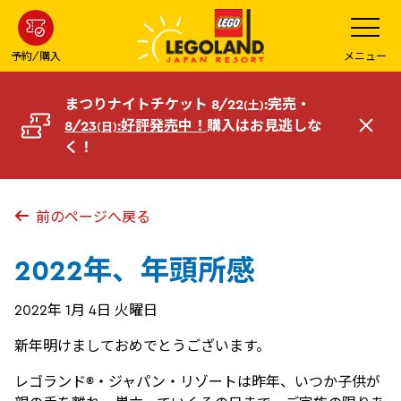
メ
メ
ニ
イ
ュ
ー
ン
予約/購入
メニュー
を
コ
開
く
ン
まつりナイトチケット 8/22
:完売・
(土)
テ
8/23
:好評発売中！
購入はお見逃しな
(日)
閉
ン
く！
じ
ツ
る
へ
前のページへ戻る
2022年、年頭所感
2022年 1月 4日 火曜日
新年明けましておめでとうございます。
レゴランド®・ジャパン・リゾートは昨年、いつか子供が