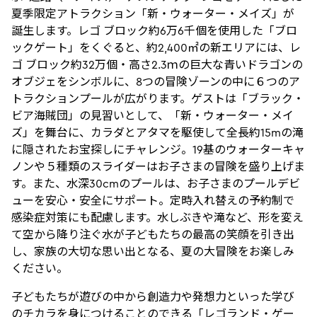
夏季限定アトラクション「新・ウォーター・メイズ」が
誕生します。レゴ ブロック約6万6千個を使用した「ブロ
ックゲート」をくぐると、約2,400㎡の新エリアには、レ
ゴ ブロック約32万個・高さ2.3ｍの巨大な青いドラゴンの
オブジェをシンボルに、8つの冒険ゾーンの中に６つのア
トラクションプールが広がります。ゲストは「ブラック・
ビア海賊団」の見習いとして、「新・ウォーター・メイ
ズ」を舞台に、カラダとアタマを駆使して全長約15mの滝
に隠されたお宝探しにチャレンジ。19基のウォーターキャ
ノンや５種類のスライダーはお子さまの冒険を盛り上げま
す。また、水深30cmのプールは、お子さまのプールデビ
ューを安心・安全にサポート。定時入れ替えの予約制で
感染症対策にも配慮します。水しぶきや滝など、形を変え
て空から降り注ぐ水が子どもたちの最高の笑顔を引き出
し、家族の大切な思い出となる、夏の大冒険をお楽しみ
ください。
子どもたちが遊びの中から創造力や発想力といった学び
のチカラを身につけることのできる「レゴランド・ゲー