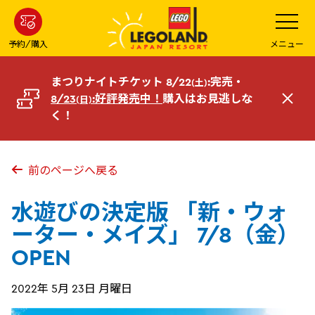
メ
メ
ニ
イ
ュ
ー
ン
予約/購入
メニュー
を
コ
開
く
ン
まつりナイトチケット 8/22
:完売・
(土)
テ
8/23
:好評発売中！
購入はお見逃しな
(日)
閉
ン
く！
じ
ツ
る
へ
前のページへ戻る
水遊びの決定版 「新・ウォ
ーター・メイズ」 7/8（金）
OPEN
2022年 5月 23日 月曜日