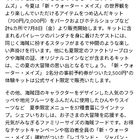
ムズ」。今夏は「新・ウォーター・メイズ」の世界観を
より楽しんでいただけるアイテムをつめ込んだキット
（700円/2,000円）をパークおよびホテルショップなど
計4カ所で7月8日（金）より販売開始します。キットに含
まれるパイレーツのバンダナを身に着けたゲストには、
同じく海賊に扮するスタッフがまるで仲間のような楽し
い声掛けを行います。他にも夏限定のファクトリーブロッ
クや海賊の証、オリジナルコインなどが含まれるキット
は、この夏の大冒険の思い出となるでしょう。「新・ウォ
ーター・メイズ」 2名分の事前予約券がついた2,500円*の
体験キットは公式サイト限定で販売いたします。
その他、海賊団のキャラクターをデザインした人気のフラ
ッペや地元フルーツをふんだんに使用したひんやりスイ
ーツなど 夏季限定メニューを37種豊富にラインナッ
プ。シェフいちおしは、お子さまの大冒険を応援する、
元気がみなぎるファミリーサイズの海賊フードです。お得
なチケットキャンペーンや宿泊者全員の「新・ウォータ
ー・メイズ」確約がついた『レゴランド・ ジャパン・