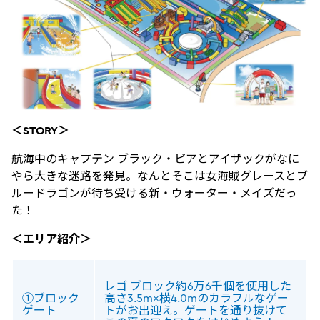
＜STORY＞
航海中のキャプテン ブラック・ビアとアイザックがなに
やら大きな迷路を発見。なんとそこは女海賊グレースとブ
ルードラゴンが待ち受ける新・ウォーター・メイズだっ
た！
＜エリア紹介＞
レゴ ブロック約6万6千個を使用した
①ブロック
高さ3.5m×横4.0mのカラフルなゲー
ゲート
トがお出迎え。ゲートを通り抜けて