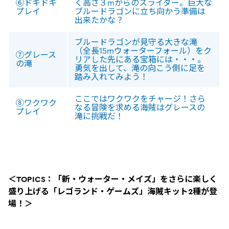
⑥ドキドキ
く高さ３mからのスライダー。巨大な
プレイ
ブルードラゴンに立ち向かう準備は
出来たかな？
ブルードラゴンが見守る大きな滝
（全長15mウォーターフォール）をク
⑦グレース
リアした先にある宝箱には・・・。
の滝
勇気を出して、滝の向こう側に足を
踏み入れてみよう！
ここではワクワクをチャージ！さら
⑧ワクワク
なる冒険を求める海賊はグレースの
プレイ
滝に挑戦だ！
＜TOPICS：「新・ウォーター・メイズ」をさらに楽しく
盛り上げる「レゴランド・ゲームズ」海賊キット2種が登
場！＞