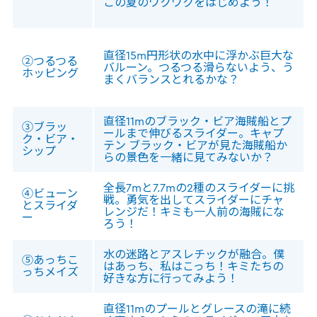
この夏のワクワクをはじめよう！
直径15m円形状の水中に浮かぶ巨大な
②つるつる
バルーン。つるつる滑らないよう、う
ホッピング
まくバランスとれるかな？
直径11mのブラック・ビア海賊船とプ
③ブラッ
ールまで伸びるスライダー。キャプ
ク・ビア・
テン ブラック・ビアが見た海賊船か
シップ
らの景色を一緒に見てみないか？
全長7mと7.7mの2種のスライダーに挑
④ビューン
戦。勇気を出してスライダーにチャ
とスライダ
レンジだ！キミも一人前の海賊にな
ー
ろう！
水の迷路とアスレチックが融合。僕
⑤あっちこ
はあっち、私はこっち！キミたちの
っちメイズ
好きな方に行ってみよう！
直径11mのプールとグレースの滝に続