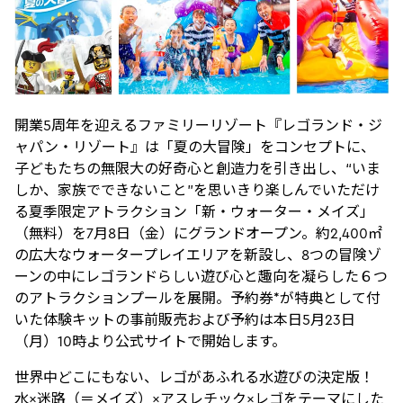
開業5周年を迎えるファミリーリゾート『レゴランド・ジ
ャパン・リゾート』は「夏の大冒険」をコンセプトに、
子どもたちの無限大の好奇心と創造力を引き出し、“いま
しか、家族でできないこと”を思いきり楽しんでいただけ
る夏季限定アトラクション「新・ウォーター・メイズ」
（無料）を7月8日（金）にグランドオープン。約2,400㎡
の広大なウォータープレイエリアを新設し、8つの冒険ゾ
ーンの中にレゴランドらしい遊び心と趣向を凝らした６つ
のアトラクションプールを展開。予約券*が特典として付
いた体験キットの事前販売および予約は本日5月23日
（月）10時より公式サイトで開始します。
世界中どこにもない、レゴがあふれる水遊びの決定版！
水×迷路（＝メイズ）×アスレチック×レゴをテーマにした