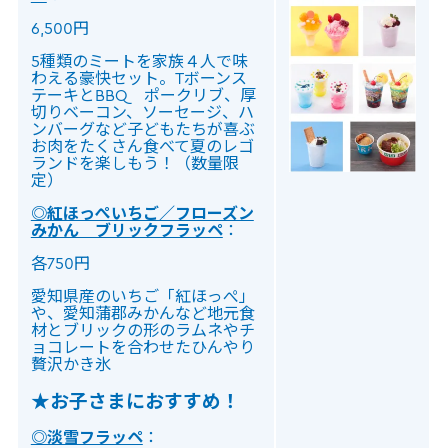
6,500円
5種類のミートを家族４人で味
わえる豪快セット。Tボーンス
テーキとBBQ ポークリブ、厚
切りベーコン、ソーセージ、ハ
ンバーグなど子どもたちが喜ぶ
お肉をたくさん食べて夏のレゴ
ランドを楽しもう！（数量限
定）
◎紅ほっぺいちご／フローズン
みかん ブリックフラッペ
：
各750円
愛知県産のいちご「紅ほっぺ」
や、愛知蒲郡みかんなど地元食
材とブリックの形のラムネやチ
ョコレートを合わせたひんやり
贅沢かき氷
★お子さまにおすすめ！
◎淡雪フラッペ
：