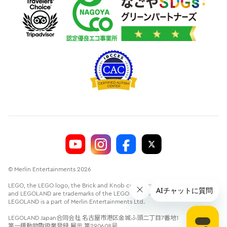
© Merlin Entertainments 2026
LEGO, the LEGO logo, the Brick and Knob configurations, the Minifigure
and LEGOLAND are trademarks of the LEGO Group.©2026 The LEGO Group.
LEGOLAND is a part of Merlin Entertainments Ltd.
LEGOLAND Japan合同会社 名古屋市港区金城ふ頭二丁目7番地1
第一種動物取扱業登録 展示 第290608号