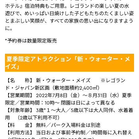
ホテル』宿泊特典もご用意。レゴランドの楽しい夏の水
遊びで、めいっぱい日焼けした子どもたちのたくましい姿
とまぶしい笑顔が、すべての家族の思い出になりますよう
に。
*予約券は数量限定販売
夏季限定アトラクション「新・ウォーター・メ
イズ」
【名 称】 新・ウォーター・メイズ ※レゴラン
ド・ジャパン新区画（敷地面積約2,400㎡）
【営業期間】 2022年7月8日（金）～８月31日（水）夏季
限定／営業時間：10時～ 閉園は日によって異なる
【対象年齢】 3歳*１～大人／5歳以下は大人同伴、水着着
用 （2歳以下利用不可）
【料 金】 無料／パーク入場料金は別途
【利用方法】 当日および事前予約制／1時間毎に入れ替え