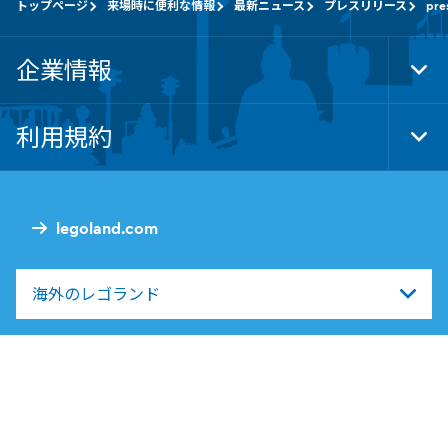
トップページ
来場時に便利な情報
最新ニュース
プレスリリース
pre
企業情報
Tog
Foo
Nav
利用規約
Tog
Foo
Nav
legoland.com
海外のレゴランド