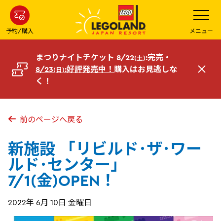
メ
メ
ニ
イ
ュ
ー
ン
予約/購入
メニュー
を
コ
開
く
ン
まつりナイトチケット 8/22
:完売・
(土)
テ
8/23
:好評発売中！
購入はお見逃しな
(日)
閉
ン
く！
じ
ツ
る
へ
前のページへ戻る
新施設 「リビルド･ザ･ワー
ルド･センター」
7/1(金)OPEN！
2022年 6月 10日 金曜日