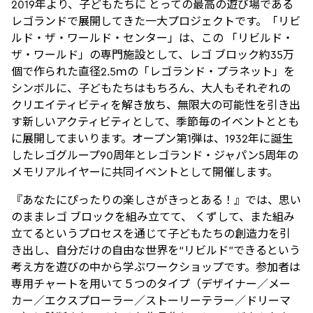
2019年より、子どもたちに とっての最高の遊び場である
レゴランドで展開してきた一大プロジェクトです。「リビ
ルド・ザ・ワールド・センター」は、この 「リビルド・
ザ・ワールド」の専門施設として、レゴ ブロック約35万
個で作られた直径2.5ｍの「レゴランド・プラネット」を
シンボルに、子どもたちはもちろん、大人もそれぞれの
クリエイティビティを解き放ち、無限大の可能性を引き出
す新しいアクティビティとして、季節毎のイベントととも
に展開してまいります。オープン第1弾は、1932年に誕生
したレゴグループ90周年とレゴランド・ジャパン5周年の
メモリアルイヤーに共同イベントとして開催します。
『あなたにぴったりの楽しさがきっとある！』では、思い
のままレゴ ブロックを組み立てて、 くずして、また組み
立てるというプロセスを通じて子どもたちの創造力を引
き出し、自分だけの自由な世界を“リビルド”できるという
考え方を遊びの中から学ぶワークショップです。参加者は
専用チャートを用いて５つのタイプ（デザイナー／メー
カー／エクスプローラー／ストーリーテラー／ドリーマ