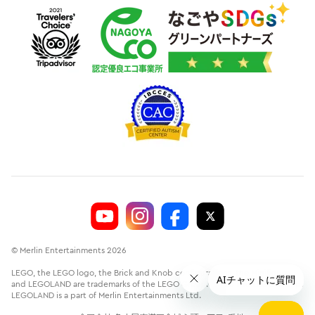
© Merlin Entertainments 2026
LEGO, the LEGO logo, the Brick and Knob configurations, the Minifigure
and LEGOLAND are trademarks of the LEGO Group.©2026 The LEGO Group.
LEGOLAND is a part of Merlin Entertainments Ltd.