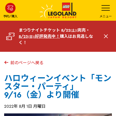
メ
メ
ニ
イ
ュ
ー
ン
予約/購入
メニュー
を
コ
開
く
ン
まつりナイトチケット 8/22
:完売・
(土)
テ
8/23
:好評発売中！
購入はお見逃しな
(日)
閉
ン
く！
じ
ツ
る
へ
前のページへ戻る
ハロウィーンイベント「モン
スター・パーティ」
9/16（金）より開催
2022年 8月 1日 月曜日