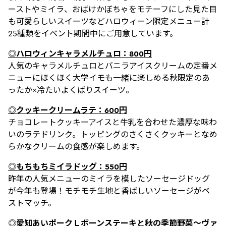
ーストやミイラ、おばけかぼちゃをモチーフにした見た目
も可愛らしいスイーツなどハロウィーン限定メニュー計
25種類をイベント期間中にご用意しています。
◎ハロウィンキャラメルチュロ：800円
人気のキャラメルチュロとバニラアイスクリームの定番メ
ニューにほくほく大学イモも一緒に楽しめる秋限定のあ
ったか×冷たいよくばりスイーツ。
◎クッキークリームラテ：600円
チョコレートクッキーアイスと牛乳を合わせた濃厚な味わ
いのラテドリンク。トッピングのさくさくクッキーとなめ
らかなクリームの食感が楽しめます。
◎もちもちミイラドッグ：550円
昨年の人気メニューのミイラを模したソーセージドッグ
が今年も登場！モチモチ生地と香ばしいソーセージがベ
ストマッチ。
◎愛知あいポークＬボーンステーキと秋の季節野菜～ヴァ