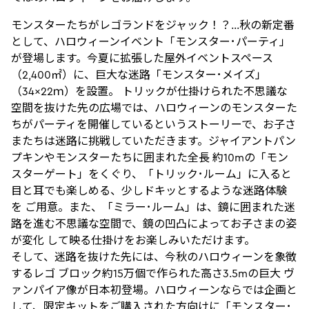
モンスターたちがレゴランドをジャック！？…秋の新定番
として、ハロウィーンイベント「モンスター･パーティ」
が登場します。今夏に拡張した屋外イベントスペース
（2,400㎡）に、巨大な迷路「モンスター･メイズ」
（34×22ｍ）を設置。 トリックが仕掛けられた不思議な
空間を抜けた先の広場では、ハロウィーンのモンスターた
ちがパーティを開催しているというストーリーで、お子さ
またちは迷路に挑戦していただきます。ジャイアントパン
プキンやモンスターたちに囲まれた全長 約10mの「モン
スターゲート」をくぐり、「トリック･ルーム」に入ると
目と耳でも楽しめる、少しドキッとするような迷路体験
を ご用意。また、「ミラー･ルーム」は、鏡に囲まれた迷
路を進む不思議な空間で、鏡の凹凸によってお子さまの姿
が変化 して映る仕掛けをお楽しみいただけます。
そして、迷路を抜けた先には、今秋のハロウィーンを象徴
するレゴ ブロック約15万個で作られた高さ3.5mの巨大 ヴ
ァンパイア像が日本初登場。ハロウィーンならでは企画と
して、限定キットをご購入された方向けに「モンスター･