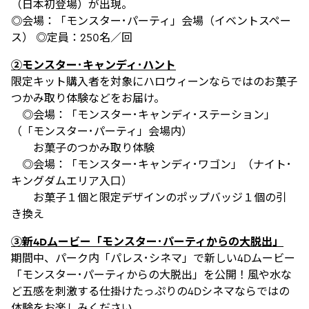
（日本初登場）が出現。
◎会場：「モンスター･パーティ」会場（イベントスペー
ス） ◎定員：250名／回
②モンスター･キャンディ･ハント
限定キット購入者を対象にハロウィーンならではのお菓子
つかみ取り体験などをお届け。
◎会場：「モンスター･キャンディ･ステーション」
（「モンスター･パーティ」会場内）
お菓子のつかみ取り体験
◎会場：「モンスター･キャンディ･ワゴン」（ナイト･
キングダムエリア入口）
お菓子１個と限定デザインのポップバッジ１個の引
き換え
③新4Dムービー「モンスター･パーティからの大脱出」
期間中、パーク内「パレス･シネマ」で新しい4Dムービー
「モンスター･パーティからの大脱出」を公開！風や水な
ど五感を刺激する仕掛けたっぷりの4Dシネマならではの
体験をお楽しみください。