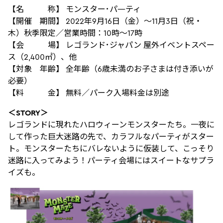
【名 称】 モンスター･パ―ティ
【開催 期間】 2022年9月16日（金）～11月3日（祝・
木）秋季限定／営業時間：10時～17時
【会 場】 レゴランド･ジャパン 屋外イベントスペー
ス（2,400㎡）、他
【対象 年齢】 全年齢（6歳未満のお子さまは付き添いが
必要）
【料 金】 無料／パーク入場料金は別途
＜STORY＞
レゴランドに現れたハロウィーンモンスターたち。一夜に
して作った巨大迷路の先で、カラフルなパーティがスター
ト。モンスターたちにバレないように仮装して、こっそり
迷路に入ってみよう！パーティ会場にはスイートなサプラ
イズも。