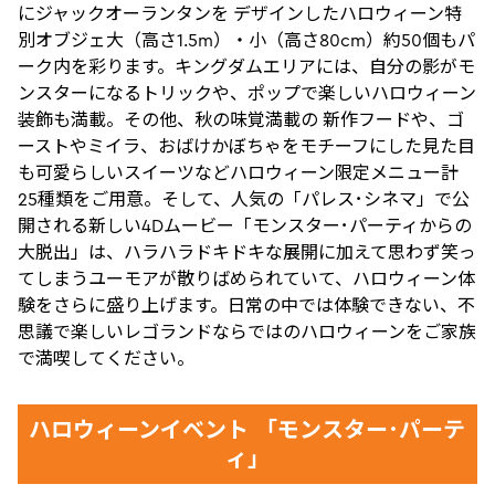
にジャックオーランタンを デザインしたハロウィーン特
別オブジェ大（高さ1.5m）・小（高さ80cm）約50個もパ
ーク内を彩ります。キングダムエリアには、自分の影がモ
ンスターになるトリックや、ポップで楽しいハロウィーン
装飾も満載。その他、秋の味覚満載の 新作フードや、ゴ
ーストやミイラ、おばけかぼちゃをモチーフにした見た目
も可愛らしいスイーツなどハロウィーン限定メニュー計
25種類をご用意。そして、人気の「パレス･シネマ」で公
開される新しい4Dムービー「モンスター･パーティからの
大脱出」は、ハラハラドキドキな展開に加えて思わず笑っ
てしまうユーモアが散りばめられていて、ハロウィーン体
験をさらに盛り上げます。日常の中では体験できない、不
思議で楽しいレゴランドならではのハロウィーンをご家族
で満喫してください。
ハロウィーンイベント 「モンスター･パーテ
ィ」