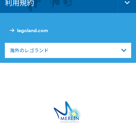
利用規約
Tog
Foo
Nav
legoland.com
海外のレゴランド