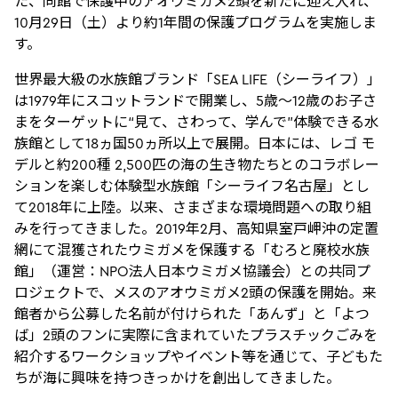
た、同館で保護中のアオウミガメ2頭を新たに迎え入れ、
10月29日（土）より約1年間の保護プログラムを実施しま
す。
世界最大級の水族館ブランド「SEA LIFE（シーライフ）」
は1979年にスコットランドで開業し、5歳～12歳のお子さ
まをターゲットに“見て、さわって、学んで”体験できる水
族館として18ヵ国50ヵ所以上で展開。日本には、レゴ モ
デルと約200種 2,500匹の海の生き物たちとのコラボレー
ションを楽しむ体験型水族館「シーライフ名古屋」とし
て2018年に上陸。以来、さまざまな環境問題への取り組
みを行ってきました。2019年2月、高知県室戸岬沖の定置
網にて混獲されたウミガメを保護する「むろと廃校水族
館」（運営：NPO法人日本ウミガメ協議会）との共同プ
ロジェクトで、メスのアオウミガメ2頭の保護を開始。来
館者から公募した名前が付けられた「あんず」と「よつ
ば」2頭のフンに実際に含まれていたプラスチックごみを
紹介するワークショップやイベント等を通じて、子どもた
ちが海に興味を持つきっかけを創出してきました。