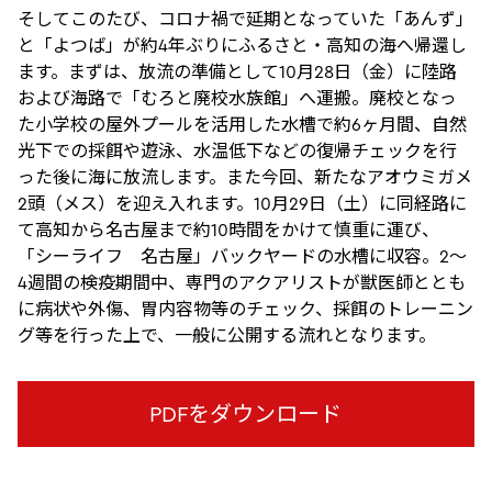
そしてこのたび、コロナ禍で延期となっていた「あんず」
と「よつば」が約4年ぶりにふるさと・高知の海へ帰還し
ます。まずは、放流の準備として10月28日（金）に陸路
および海路で「むろと廃校水族館」へ運搬。廃校となっ
た小学校の屋外プールを活用した水槽で約6ヶ月間、自然
光下での採餌や遊泳、水温低下などの復帰チェックを行
った後に海に放流します。また今回、新たなアオウミガメ
2頭（メス）を迎え入れます。10月29日（土）に同経路に
て高知から名古屋まで約10時間をかけて慎重に運び、
「シーライフ 名古屋」バックヤードの水槽に収容。2～
4週間の検疫期間中、専門のアクアリストが獣医師ととも
に病状や外傷、胃内容物等のチェック、採餌のトレーニン
グ等を行った上で、一般に公開する流れとなります。
PDFをダウンロード