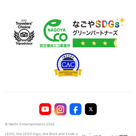
© Merlin Entertainments 2026
LEGO, the LEGO logo, the Brick and Knob configurations, the Minifigure