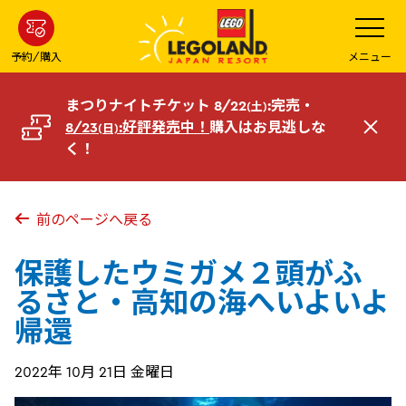
メ
メ
ニ
イ
ュ
ー
ン
予約/購入
メニュー
を
コ
開
く
ン
まつりナイトチケット 8/22
:完売・
(土)
テ
8/23
:好評発売中！
購入はお見逃しな
(日)
閉
ン
く！
じ
ツ
る
へ
前のページへ戻る
保護したウミガメ２頭がふ
るさと・高知の海へいよいよ
帰還
2022年 10月 21日 金曜日