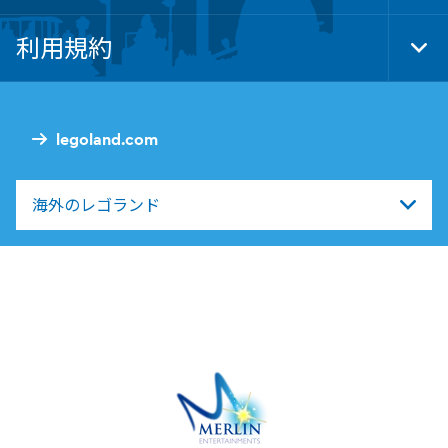
Foo
Nav
利用規約
Tog
Foo
Nav
legoland.com
海外のレゴランド