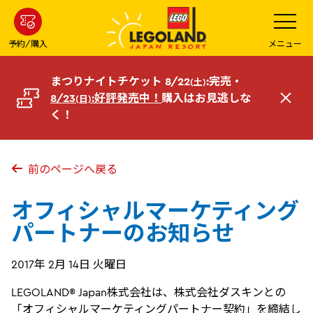
メ
メ
ニ
イ
ュ
ー
ン
予約/購入
メニュー
を
コ
開
く
ン
まつりナイトチケット 8/22
:完売・
(土)
テ
8/23
:好評発売中！
購入はお見逃しな
(日)
閉
ン
く！
じ
ツ
る
へ
前のページへ戻る
オフィシャルマーケティング
パートナーのお知らせ
2017年 2月 14日 火曜日
LEGOLAND® Japan株式会社は、株式会社ダスキンとの
「オフィシャルマーケティングパートナー契約」を締結し