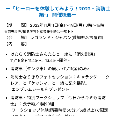
ー「ヒーローを体験してみよう！2022 - 消防士
編-」 開催概要ー
【期 間】 2022年11月11日(金)～14日(月)10時～16時
※雨天決行/緊急災害対応等発生時は一部中止
【会 場】 レゴランド・ジャパン(愛知県名古屋市)
【内 容】
はたらく消防士さんたちと一緒に「消火訓練」
11/11(金)<11:45～、13:45～開催>
消防車（タンク車）の展示 <11/11(金)のみ>
消防士なりきりフォトセッション：キャラクター「ク
レア」と「ケッシィ」と一緒に記念撮影。
エンブレムシールをプレゼント。
消防車・特別ワークショップ「今日からキミも消防
士」：要予約／1回20組
ワークショップ体験(所要時間30分／3歳以上)で限定