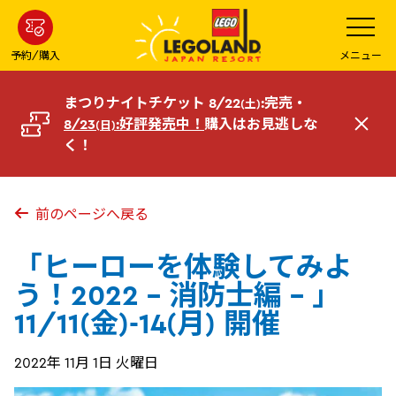
メ
メ
ニ
イ
ュ
ー
ン
予約/購入
メニュー
を
コ
開
く
ン
まつりナイトチケット 8/22
:完売・
(土)
テ
8/23
:好評発売中！
購入はお見逃しな
(日)
閉
ン
く！
じ
ツ
る
へ
前のページへ戻る
「ヒーローを体験してみよ
う！2022 - 消防士編 - 」
11/11(金)-14(月) 開催
2022年 11月 1日 火曜日