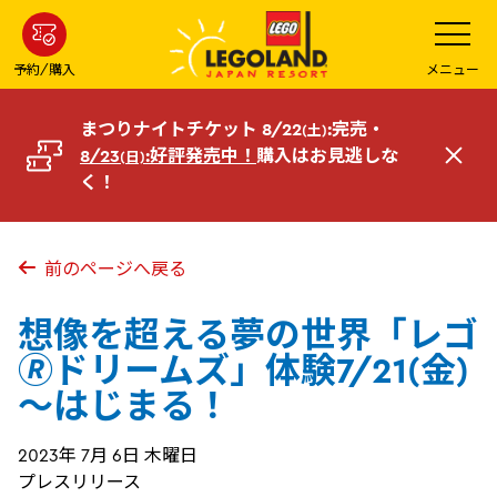
メ
メ
ニ
イ
ュ
ー
ン
予約/購入
メニュー
を
コ
開
く
ン
まつりナイトチケット 8/22
:完売・
(土)
テ
8/23
:好評発売中！
購入はお見逃しな
(日)
閉
ン
く！
じ
ツ
る
へ
前のページへ戻る
想像を超える夢の世界「レゴ
🄬ドリームズ」体験7/21(金)
～はじまる！
2023年 7月 6日 木曜日
プレスリリース