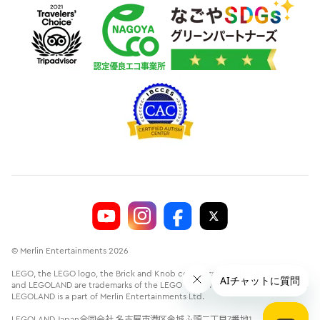
© Merlin Entertainments 2026
LEGO, the LEGO logo, the Brick and Knob configurations, the Minifigure
and LEGOLAND are trademarks of the LEGO Group.©2026 The LEGO Group.
LEGOLAND is a part of Merlin Entertainments Ltd.
LEGOLAND Japan合同会社 名古屋市港区金城ふ頭二丁目7番地1