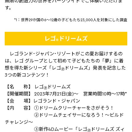
無限の創造力の世界をパークワイドでご体験いただけま
す。
*1：世界29か国の6～12歳の子どもたち23,000人を対象にした調査
レゴ
ドリームズ
®
レゴランド･ジャパン･リゾートがこの夏お届けするの
は、レゴ グループとして初めて子どもたちの「夢」に着
想を得た新シリーズ「レゴ
ドリームズ」発表を記念した
🄬
3つの新コンテンツ！
【名 称】 レゴ
ドリームズ
🄬
【開催期間】 2023年7月21日(金)～ 営業時間10時～17時*
【会 場】レゴランド・ジャパン
【内 容】 ①ドリームクリーチャーをさがそう！
②ドリームチェイサーになろう！～ビルド
チャレンジ～
③新作4Dムービー「レゴ
ドリームズ ズィ
🄬