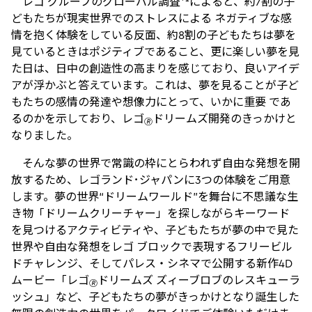
レゴ グループのグローバル調査*¹によると、約7割の子
どもたちが現実世界でのストレスによる ネガティブな感
情を抱く体験をしている反面、約8割の子どもたちは夢を
見ているときはポジティブであること、更に楽しい夢を見
た日は、日中の創造性の高まりを感じており、良いアイデ
アが浮かぶと答えています。これは、夢を見ることが子ど
もたちの感情の発達や想像力にとって、いかに重要 であ
るのかを示しており、レゴ
ドリームズ開発のきっかけと
🄬
なりました。
そんな夢の世界で常識の枠にとらわれず自由な発想を開
放するため、レゴランド･ジャパンに3つの体験をご用意
します。夢の世界“ドリームワールド”を舞台に不思議な生
き物「ドリームクリーチャー」を探しながらキーワード
を見つけるアクティビティや、子どもたちが夢の中で見た
世界や自由な発想をレゴ ブロックで表現するフリービル
ドチャレンジ、そしてパレス・シネマで公開する新作4D
ムービー「レゴ
ドリームズ ズィーブロブのレスキューラ
🄬
ッシュ」など、子どもたちの夢がきっかけとなり誕生した