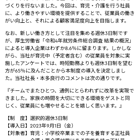
づくりを行ないました。今回は、育児・介護を行う社員
に、より働きやすい環境を提供することで、従業員の働き
がい向上と、それによる顧客満足度向上を目指します。
なお、新しい働き方として注目を集める週休3日制です
が、厚生労働省「令和4年就労条件総合調査 結果の概況」
によると導入企業はわずか8.6％に留まります。しかしな
がら、当社が育児中（予定者含む）の従業員を対象に実
施したアンケートでは、時短勤務よりも週休3日制を望む
方が65％に及んだことから本制度の導入を決定しまし
た。当社社長・本多良行のコメントは次の通りです。
『チームでまたひとつ、通例にとらわれずに改革を実現で
きました。家族の時間を大切にできる環境をゲストと同
じく、従業員にも増やせることを嬉しく思います。』
【制 度】選択的週休3日制
【導入日】2023年9月1日（金）
【対象者】育児：小学校卒業までの子を養育する正社員