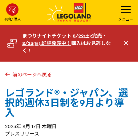
メ
メ
ニ
イ
ュ
ー
ン
予約/購入
メニュー
を
コ
開
く
ン
まつりナイトチケット 8/22
:完売・
(土)
テ
8/23
:好評発売中！
購入はお見逃しな
(日)
閉
ン
く！
じ
ツ
る
へ
前のページへ戻る
レゴランド®・ジャパン、選
択的週休3日制を9月より導
入
2023年 8月 17日 木曜日
プレスリリース