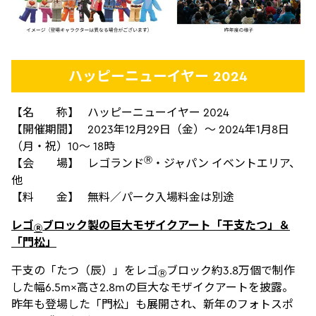
ハッピーニューイヤー 2024
【名 称】 ハッピーニューイヤー 2024
【開催期間】 2023年12月29日（金）～ 2024年1月8日
（月・祝）10～ 18時
Ⓡ
【会 場】 レゴランド
・ジャパン イベントエリア、
他
【料 金】 無料／パーク入場料金は別途
レゴ
ブロック製の巨大モザイクアート「干支たつ」＆
Ⓡ
「門松」
干支の「たつ（辰）」をレゴ
ブロック約3.8万個で制作
Ⓡ
した幅6.5m×高さ2.8mの巨大なモザイクアートを披露。
昨年も登場した「門松」も展開され、新年のフォトスポ