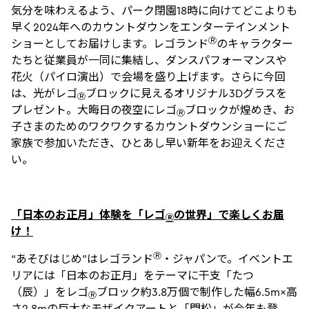
気分を味わえるよう、パーク閉園18時に向けてどこよりも
早く2024年へのカウントダウンをエンターテインメント
Ⓡ
ショーとしてお届けします。レゴランド
のキャラクター
たちと従業員が一同に集結し、ダンスパフォーマンスや
花火（パイロ演出）で会場を盛り上げます。さらに今回
は、光がレゴ
ブロックに見えるオリジナル3Dグラスを
Ⓡ
プレゼント。大晦日の夜空にレゴ
ブロックが煌めき、お
Ⓡ
子さまのためのワクワクするカウントダウンショーにご
家族で参加いただき、ひとあし早い新年をお迎えくださ
い。
「日本のお正月」体験を「レゴ
の世界」で楽しくお届
Ⓡ
け！
Ⓡ
“あそびはじめ”はレゴランド
・ジャパンで。イベントエ
リアには「日本のお正月」をテーマに干支「たつ
（辰）」をレゴ
ブロック約3.8万個で制作した幅6.5m×高
Ⓡ
さ2.8mの巨大なモザイクアートと「門松」が今年も登