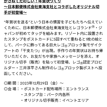
かさねてたのしい！年賀状づくり
～日本郵便株式会社東海支社とコラボしたオリジナル切
手が初登場～
“年賀状を送る”という日本の慣習を子どもたちへ伝えてい
Ⓡ
くために、日本郵便株式会社東海支社とレゴランド
・ジ
ャパンが初めてタッグを組みます。リゾート内に設置され
たスタンプをポストカードに5回すべて重ねると1枚の絵と
して、パークに飾ってある巨大レゴ
ブロック製モザイク
Ⓡ
アートの「干支たつ」が出現。手作りの年賀状はお持ち帰
りいただくか、お友だちや家族へメッセージを添え、オ
リジナル切手（販売）を貼って初登場、レゴ
認定プロビ
Ⓡ
ルダー・三井淳平さん制作のレゴ
ブロック製ポストへ投
Ⓡ
函してください。
◎期 間：2023年12月29日（金）～ ­­­­­­­­­
◎会 場：・ポストカード配布場所：エントランス
・スタンプ台：パーク内各所
・オリジナル切手販売：イベントエリア