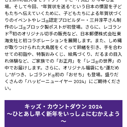
場。そして今回、“年賀状を送る”という日本の慣習を子ど
もたちへ伝えていくために、子どもたちによる年賀状づく
りのイベントやレゴ
認定プロビルダー・三井淳平さん制
Ⓡ
作のレゴ
ブロック製ポストが初登場。さらに、レゴラン
Ⓡ
Ⓡ
ド
初のオリジナル切手の販売など、日本郵便株式会社東
海支社と初コラボレーションを展開します。また、しめ縄
が取りつけられた大鳥居をくぐって鈴緒を引き、手を合わ
せての初詣や、特製おみくじ、絵馬づくり、だるまの目入
れ体験など、ご家族での「お正月」を「レゴ
の世界」の
Ⓡ
中でお届けします。さらに、オリジナル福袋にも“運だめ
し”がつき、レゴランド
初の「おせち」も登場。盛りだ
Ⓡ
くさんの「ハッピーニューイヤー 2024」にご期待くださ
い。
キッズ・カウントダウン 2024
～ひとあし早く新年をいっしょにむかえよう
～