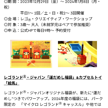
◎期 間：2023年12月29日（金）～ 2024年1月8日（月・
祝）
平日1～ 2回／土・日・祝2～ 3回開催
◎会 場：レゴ
・クリエイティブ・ワークショップ
Ⓡ
◎対 象：3歳〜 大人（未就学児はペアで参加推奨）
◎申 込：公式HPで毎日9時〜 予約受付
Ⓡ
レゴランド
・ジャパン「運だめし福袋」&カプセルトイ
「絵馬
」
Ⓡ
レゴランド
・ジャパンオリジナル福袋が、新たに“運だ
めし”つきでパワーアップ。2024年度の福袋には、パーク
Ⓡ
限定の 「マイクロ レゴランド
キャッスル」や他では