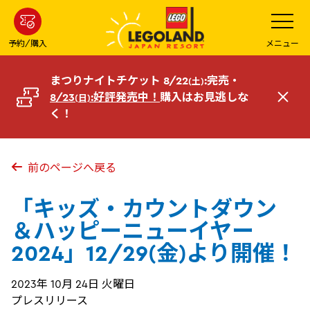
メ
メ
ニ
イ
ュ
ー
ン
予約/購入
メニュー
を
コ
開
く
ン
まつりナイトチケット 8/22
:完売・
(土)
テ
8/23
:好評発売中！
購入はお見逃しな
(日)
閉
ン
く！
じ
ツ
る
へ
前のページへ戻る
「キッズ・カウントダウン
＆ハッピーニューイヤー
2024」12/29(金)より開催！
2023年 10月 24日 火曜日
プレスリリース