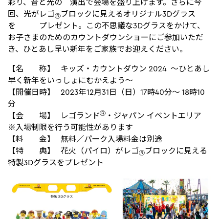
彩り、音と光の 演出で会場を盛り上げます。さらに今
回、光がレゴ
ブロックに見えるオリジナル3Dグラス
Ⓡ
を プレゼント。この不思議な3Dグラスをかけて、
お子さまのためのカウントダウンショーにご参加いただ
き、ひとあし早い新年をご家族でお迎えください。
【名 称】 キッズ・カウントダウン 2024 〜ひとあし
早く新年をいっしょにむかえよう〜
【開催日時】 2023年12月31日（日）17時40分～ 18時10
分
Ⓡ
【会 場】 レゴランド
・ジャパン イベントエリア
※入場制限を行う可能性があります
【料 金】 無料／パーク入場料金は別途
【特 典】 花火（パイロ）がレゴ
ブロックに見える
Ⓡ
特製3Dグラスをプレゼント