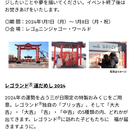
ジしたいことや夢を描いてください。イベント終了後は
お焚きあげをいたします。
◎期 間：2024年1月1日（月）～ 1月8日（月・祝）
◎会 場：レゴ
ニンジャゴー・ワールド
Ⓡ
Ⓡ
レゴランド
運だめし 2024
2024年の運勢を占う三が日限定の特製おみくじをご用
Ⓡ
意。レゴランド
独自の「ブリッ吉」、そして「大大
吉」・「大吉」「吉」・「中吉」の5種類の内、どれかが
Ⓡ
出てきます。レゴランド
に訪れた子どもたちに 福が届
きますように。