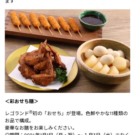
ます
＜彩おせち膳＞
Ⓡ
レゴランド
初の「おせち」が登場。色鮮やかな11種類の
お品で構成。
豪華なお膳をお楽しみください。