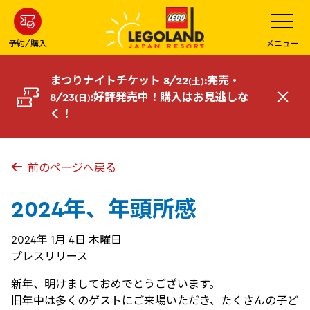
メ
メ
ニ
イ
ュ
ー
ン
予約/購入
メニュー
を
コ
開
く
ン
まつりナイトチケット 8/22
:完売・
(土)
テ
8/23
:好評発売中！
購入はお見逃しな
(日)
閉
ン
く！
じ
ツ
る
へ
前のページへ戻る
2024年、年頭所感
2024年 1月 4日 木曜日
プレスリリース
新年、明けましておめでとうございます。
旧年中は多くのゲストにご来場いただき、たくさんの子ど