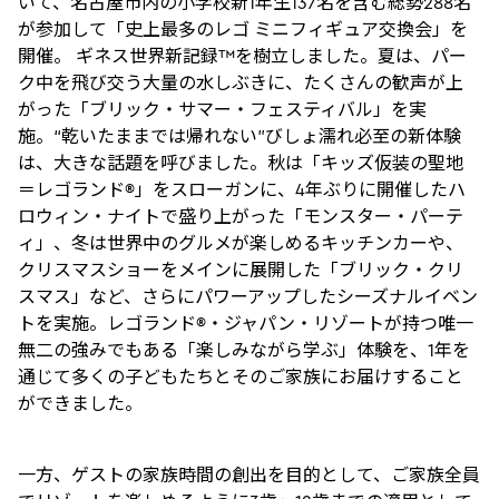
いて、名古屋市内の小学校新1年生137名を含む総勢288名
が参加して「史上最多のレゴ ミニフィギュア交換会」を
開催。 ギネス世界新記録™を樹立しました。夏は、パー
ク中を飛び交う大量の水しぶきに、たくさんの歓声が上
がった「ブリック・サマー・フェスティバル」を実
施。“乾いたままでは帰れない”びしょ濡れ必至の新体験
は、大きな話題を呼びました。秋は「キッズ仮装の聖地
＝レゴランド®」をスローガンに、4年ぶりに開催したハ
ロウィン・ナイトで盛り上がった「モンスター・パーテ
ィ」、冬は世界中のグルメが楽しめるキッチンカーや、
クリスマスショーをメインに展開した「ブリック・クリ
スマス」など、さらにパワーアップしたシーズナルイベン
トを実施。レゴランド®・ジャパン・リゾートが持つ唯一
無二の強みでもある「楽しみながら学ぶ」体験を、1年を
通じて多くの子どもたちとそのご家族にお届けすること
ができました。
一方、ゲストの家族時間の創出を目的として、ご家族全員