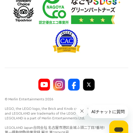
© Merlin Entertainments 2026
LEGO, the LEGO logo, the Brick and Knob configurations, the Minifigure
and LEGOLAND are trademarks of the LEGO Group.©2026 The LEGO Group.
LEGOLAND is a part of Merlin Entertainments Ltd.
LEGOLAND Japan合同会社 名古屋市港区金城ふ頭二丁目7番地1
第一種動物取扱業登録 展示 第290608号