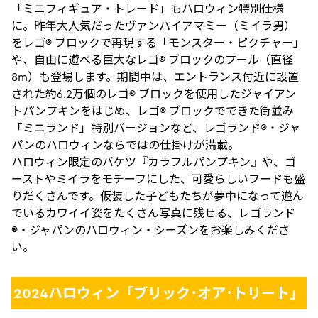
「ミニフィギュア・トレード」もハロウィン特別仕様
に。昨年大人気だったヴァンパイアマミー（ミイラ男）
をレゴ® ブロックで再現する「モンスター・ピクチャー」
や、自由に遊べる巨大なレゴ® ブロックのプール（直径
8m）も登場します。期間中は、エントランス付近に設置
された約6.2万個のレゴ® ブロックを使用したジャイアン
トパンプキンをはじめ、レゴ® ブロックでできた街並み
「ミニランド」特別バージョンなど、レゴランド®・ジャ
パンのハロウィンならではの仕掛けが満載。
ハロウィン限定のバケツ『カラフルパンプキン』や、ゴ
ーストやミイラをモチーフにした、可愛らしいフードも盛
りだくさんです。仮装した子どもたちが夢中になって遊ん
でいるカワイイ姿をたくさん写真に残せる、レゴランド
®・ジャパンのハロウィン・シーズンをお楽しみくださ
い。
2024ハロウィン「ブリック･オア･トリート」