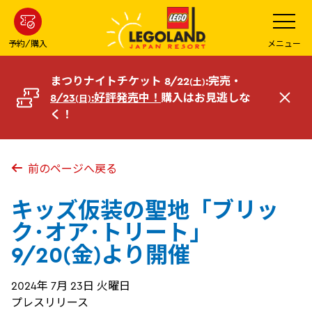
メ
メ
ニ
イ
ュ
ー
ン
予約/購入
メニュー
を
コ
開
く
ン
まつりナイトチケット 8/22
:完売・
(土)
テ
8/23
:好評発売中！
購入はお見逃しな
(日)
閉
ン
く！
じ
ツ
る
へ
前のページへ戻る
キッズ仮装の聖地「ブリッ
ク･オア･トリート」
9/20(金)より開催
2024年 7月 23日 火曜日
プレスリリース