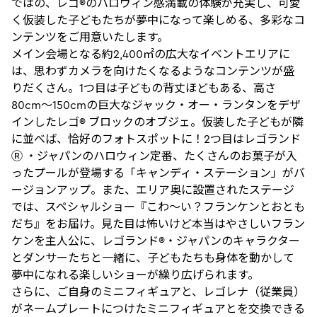
ではの、レゴ®のハロウィン感満載の体験が充実し、可愛
く仮装した子どもたちが夢中になって楽しめる、多彩なコ
ンテンツをご用意いたします。
メイン会場となる約2,400㎡の広大なイベントエリアに
は、思わずカメラを向けたくなるようなコンテンツが盛
りだくさん。1つ目は子どもの背丈ほどもある、高さ
80cm～150cmの巨大なジャック・オー・ランタンをデザ
インしたレゴ® ブロックのオブジェ。仮装した子どもが隣
に並べば、恰好のフォトスポットに！2つ目はレゴランド
Ⓡ ・ジャパンのハロウィン定番、たくさんのお菓子が入
ったプールが登場する「キャンディ・ステーション」がバ
ージョンアップ。また、エリア奥に設置されたステージ
では、スペシャルショー『こわ～い？フランケンとおとも
だち』をお届け。見た目は怖いけど本当はやさしいフラン
ケンを主人公に、レゴランド®・ジャパンのキャラクター
とダンサーたちと一緒に、子どもたちも身体を動かして
夢中になれる楽しいショーが繰り広げられます。
さらに、ご自身のミニフィギュアと、レゴレナ（従業員）
がネームプレートにつけたミニフィギュアとを交換できる