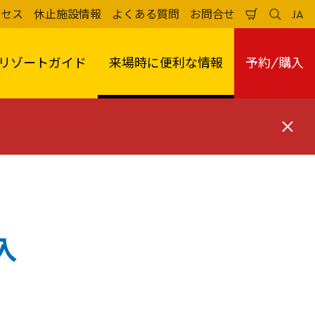
クセス
休止施設情報
よくある質問
お問合せ
JA
買
検
日
い
索
本
物
す
語
か
る
リゾートガイド
来場時に便利な情報
予約/購入
ご
閉
じ
る
入