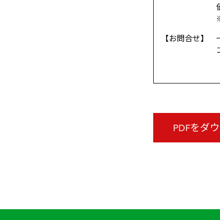
価格変動制
※詳
【お問合せ】 
コールセンター
（金曜～月
PDFをダ