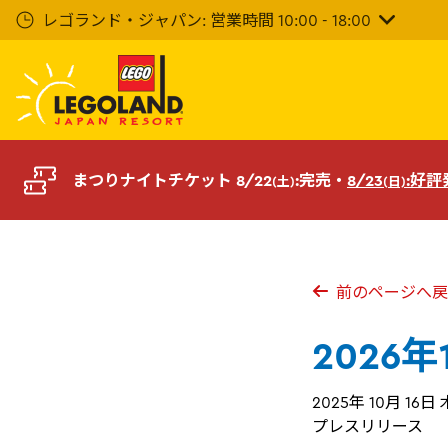
メ
レゴランド・ジャパン: 営業時間 10:00 - 18:00
イ
ン
コ
ン
テ
ン
ツ
まつりナイトチケット 8/22
:完売・
8/23
:好
(土)
(日)
へ
前のページへ戻
2026
2025年 10月 16日
プレスリリース