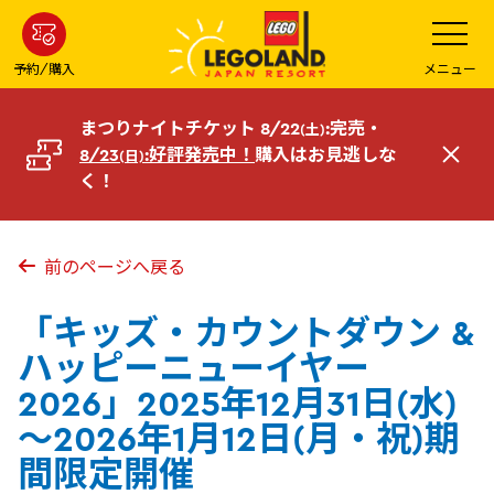
メ
メ
ニ
イ
ュ
ー
ン
予約/購入
メニュー
を
コ
開
く
ン
まつりナイトチケット 8/22
:完売・
(土)
テ
8/23
:好評発売中！
購入はお見逃しな
(日)
閉
ン
く！
じ
ツ
る
へ
前のページへ戻る
「キッズ・カウントダウン &
ハッピーニューイヤー
2026」2025年12月31日(水)
～2026年1月12日(月・祝)期
間限定開催​