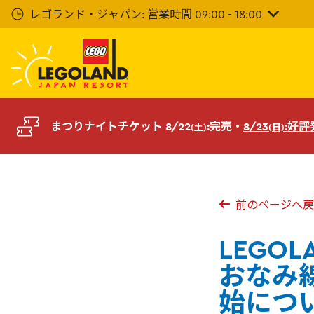
メ
レゴランド・ジャパン: 営業時間 09:00 - 18:00
イ
ン
コ
ン
テ
ン
ツ
まつりナイトチケット 8/22
:完売・
8/23
:好
(土)
(日)
へ
前のページへ戻
LEGO
おなみ線
始につ