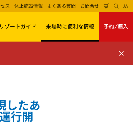
クセス
休止施設情報
よくある質問
お問合せ
JA
買
検
日
い
索
本
物
す
語
か
る
リゾートガイド
来場時に便利な情報
予約/購入
ご
閉
じ
る
表現したあ
』の運行開