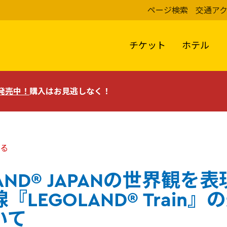
ページ検索
交通ア
チケット
ホテル
評発売中！
購入はお見逃しなく！
る
LAND® JAPANの世界観を
『LEGOLAND® Train
いて