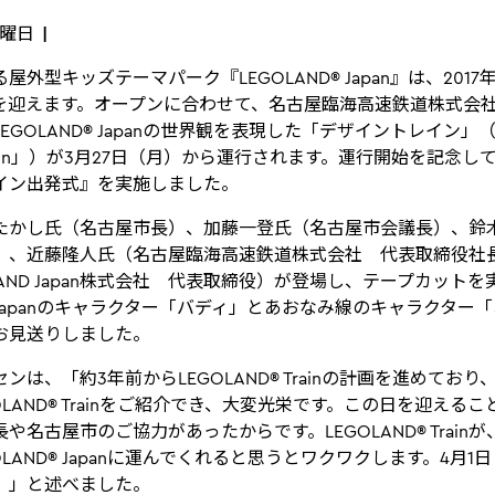
月曜日
外型キッズテーマパーク『LEGOLAND® Japan』は、201
を迎えます。オープンに合わせて、名古屋臨海高速鉄道株式会
EGOLAND® Japanの世界観を表現した「デザイントレイン」
 Train」）が3月27日（月）から運行されます。運行開始を記念し
イン出発式』を実施しました。
たかし氏（名古屋市長）、加藤一登氏（名古屋市会議長）、鈴
）、近藤隆人氏（名古屋臨海高速鉄道株式会社 代表取締役社
LAND Japan株式会社 代表取締役）が登場し、テープカット
D® Japanのキャラクター「バディ」とあおなみ線のキャラクタ
お見送りしました。
ンは、「約3年前からLEGOLAND® Trainの計画を進めてお
OLAND® Trainをご紹介でき、大変光栄です。この日を迎える
や名古屋市のご協力があったからです。LEGOLAND® Train
OLAND® Japanに運んでくれると思うとワクワクします。4月
。」と述べました。