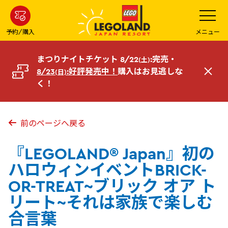
メ
メ
ニ
イ
ュ
ー
ン
予約/購入
メニュー
を
コ
開
く
ン
まつりナイトチケット 8/22
:完売・
(土)
テ
8/23
:好評発売中！
購入はお見逃しな
(日)
閉
ン
く！
じ
ツ
る
へ
前のページへ戻る
『LEGOLAND® Japan』初の
ハロウィンイベントBRICK-
OR-TREAT~ブリック オア ト
リート~それは家族で楽しむ
合言葉