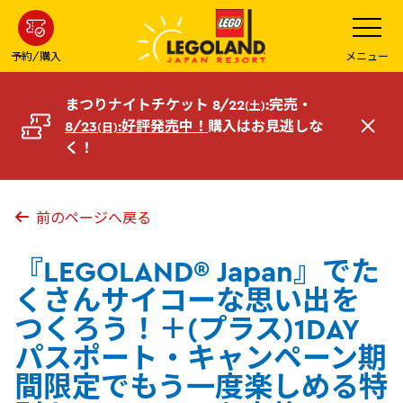
メ
メ
ニ
イ
ュ
ー
ン
予約/購入
メニュー
を
コ
開
く
ン
まつりナイトチケット 8/22
:完売・
(土)
テ
8/23
:好評発売中！
購入はお見逃しな
(日)
閉
ン
く！
じ
ツ
る
へ
前のページへ戻る
『LEGOLAND® Japan』でた
くさんサイコーな思い出を
つくろう！＋(プラス)1DAY
パスポート・キャンペーン期
間限定でもう一度楽しめる特