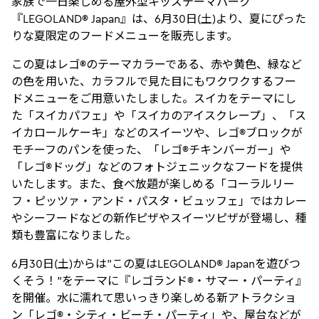
家族で一日楽しめる屋外型キッズテーマパーク
『LEGOLAND® Japan』は、6月30日(土)より、夏にぴった
りな夏限定のフードメニューを販売します。
この夏はレゴ®のテーマカラーである、赤や黄色、緑など
の色を用いた、カラフルで見た目にもワクワクするフー
ドメニューをご用意いたしました。スイカをテーマにし
た「スイカパフェ」や「スイカのアイスクレープ」、「ス
イカロールケーキ」などのスイーツや、レゴ®ブロックが
モチーフのパンを使った、「レゴ®チキンバーガー」や
「レゴ®ドッグ」などのフォトジェニックなフードを提供
いたします。また、食べ放題が楽しめる「コーラルリー
フ・ピッツァ・アンド・パスタ・ビュッフェ」ではカレー
やシーフードなどの新作ピザやスイーツピザが登場し、種
類も豊富になりました。
6月30日(土)からは”この夏はLEGOLAND® Japanを遊びつ
くそう！”をテーマに『レゴランド®・サマー・パーティ』
を開催。水に濡れて思いっきり楽しめる新アトラクショ
ン「レゴ®・シティ・ビーチ・パーティ」や、屋台などが