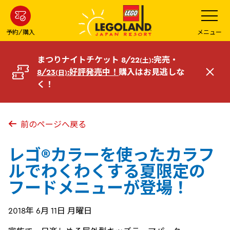
メ
メ
ニ
イ
ュ
ー
ン
予約/購入
メニュー
を
コ
開
く
ン
まつりナイトチケット 8/22
:完売・
(土)
テ
8/23
:好評発売中！
購入はお見逃しな
(日)
閉
ン
く！
じ
ツ
る
へ
前のページへ戻る
レゴ®カラーを使ったカラフ
ルでわくわくする夏限定の
フードメニューが登場！
2018年 6月 11日 月曜日